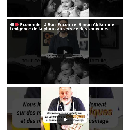
𝗘𝗰𝗼𝗻𝗼𝗺𝗶𝗲 : 𝗮̀ 𝗕𝗼𝗻-𝗘𝗻𝗰𝗼𝗻𝘁𝗿𝗲, 𝗦𝗶𝗺𝗼𝗻 𝗔𝗯𝗶𝗸𝗲𝗿 𝗺𝗲𝘁
𝗹’𝗲𝘅𝗶𝗴𝗲𝗻𝗰𝗲 𝗱𝗲 𝗹𝗮 𝗽𝗵𝗼𝘁𝗼 𝗮𝘂 𝘀𝗲𝗿𝘃𝗶𝗰𝗲 𝗱𝗲𝘀 𝘀𝗼𝘂𝘃𝗲𝗻𝗶𝗿𝘀