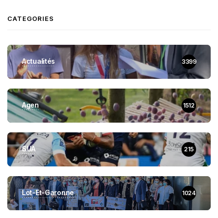
CATEGORIES
Actualités
3399
Agen
1512
SUA
215
Lot-Et-Garonne
1024