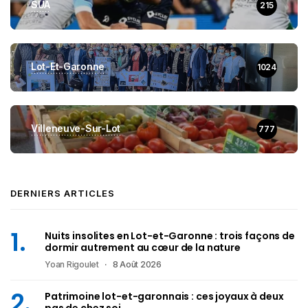
SUA
215
Lot-Et-Garonne
1024
Villeneuve-Sur-Lot
777
DERNIERS ARTICLES
Nuits insolites en Lot-et-Garonne : trois façons de
dormir autrement au cœur de la nature
Yoan Rigoulet
8 Août 2026
Patrimoine lot-et-garonnais : ces joyaux à deux
pas de chez soi