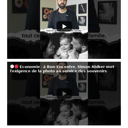
𝗘𝗰𝗼𝗻𝗼𝗺𝗶𝗲 : 𝗮̀ 𝗕𝗼𝗻-𝗘𝗻𝗰𝗼𝗻𝘁𝗿𝗲, 𝗦𝗶𝗺𝗼𝗻 𝗔𝗯𝗶𝗸𝗲𝗿 𝗺𝗲𝘁
𝗹’𝗲𝘅𝗶𝗴𝗲𝗻𝗰𝗲 𝗱𝗲 𝗹𝗮 𝗽𝗵𝗼𝘁𝗼 𝗮𝘂 𝘀𝗲𝗿𝘃𝗶𝗰𝗲 𝗱𝗲𝘀 𝘀𝗼𝘂𝘃𝗲𝗻𝗶𝗿𝘀