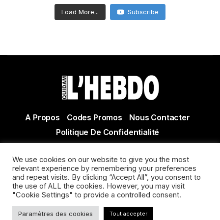
Load More...
Subscribe
A Propos
Codes Promos
Nous Contacter
Politique De Confidentialité
© Copyright 2021 Tous droits réservés Quidam Hebdo
We use cookies on our website to give you the most
Actualité Agen - Actualité en lot et Garonne - Actualité
relevant experience by remembering your preferences
Villeneuve sur Lot
and repeat visits. By clicking “Accept All”, you consent to
the use of ALL the cookies. However, you may visit
"Cookie Settings" to provide a controlled consent.
Paramètres des cookies
Tout accepter