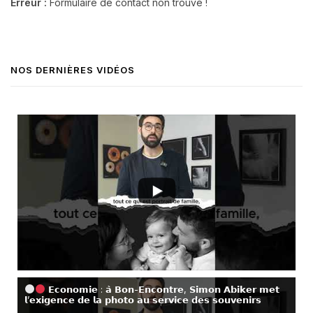
Erreur :
Formulaire de contact non trouvé !
NOS DERNIÈRES VIDÉOS
𝗘𝗰𝗼𝗻𝗼𝗺𝗶𝗲 : 𝗮̀ 𝗕𝗼𝗻-𝗘𝗻𝗰𝗼𝗻𝘁𝗿𝗲, 𝗦𝗶𝗺𝗼𝗻 𝗔𝗯𝗶𝗸𝗲𝗿 𝗺𝗲𝘁
𝗹’𝗲𝘅𝗶𝗴𝗲𝗻𝗰𝗲 𝗱𝗲 𝗹𝗮 𝗽𝗵𝗼𝘁𝗼 𝗮𝘂 𝘀𝗲𝗿𝘃𝗶𝗰𝗲 𝗱𝗲𝘀 𝘀𝗼𝘂𝘃𝗲𝗻𝗶𝗿𝘀