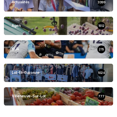
Actualités
3399
Agen
1512
SUA
215
Lot-Et-Garonne
1024
Villeneuve-Sur-Lot
777