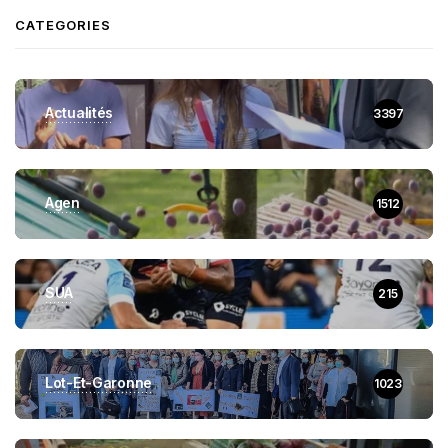
CATEGORIES
Actualités
3397
Agen
1512
SUA
215
Lot-Et-Garonne
1023