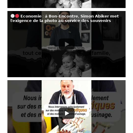
𝗘𝗰𝗼𝗻𝗼𝗺𝗶𝗲 : 𝗮̀ 𝗕𝗼𝗻-𝗘𝗻𝗰𝗼𝗻𝘁𝗿𝗲, 𝗦𝗶𝗺𝗼𝗻 𝗔𝗯𝗶𝗸𝗲𝗿 𝗺𝗲𝘁
𝗹’𝗲𝘅𝗶𝗴𝗲𝗻𝗰𝗲 𝗱𝗲 𝗹𝗮 𝗽𝗵𝗼𝘁𝗼 𝗮𝘂 𝘀𝗲𝗿𝘃𝗶𝗰𝗲 𝗱𝗲𝘀 𝘀𝗼𝘂𝘃𝗲𝗻𝗶𝗿𝘀