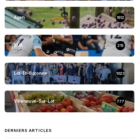
Agen
1512
SUA
215
Lot-Et-Garonne
1023
Villeneuve-Sur-Lot
777
DERNIERS ARTICLES