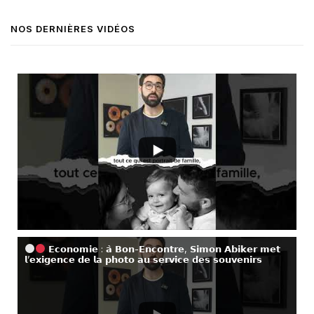
NOS DERNIÈRES VIDÉOS
𝗘𝗰𝗼𝗻𝗼𝗺𝗶𝗲 : 𝗮̀ 𝗕𝗼𝗻-𝗘𝗻𝗰𝗼𝗻𝘁𝗿𝗲, 𝗦𝗶𝗺𝗼𝗻 𝗔𝗯𝗶𝗸𝗲𝗿 𝗺𝗲𝘁
𝗹’𝗲𝘅𝗶𝗴𝗲𝗻𝗰𝗲 𝗱𝗲 𝗹𝗮 𝗽𝗵𝗼𝘁𝗼 𝗮𝘂 𝘀𝗲𝗿𝘃𝗶𝗰𝗲 𝗱𝗲𝘀 𝘀𝗼𝘂𝘃𝗲𝗻𝗶𝗿𝘀