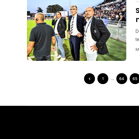
D
t
M
1
…
64
65