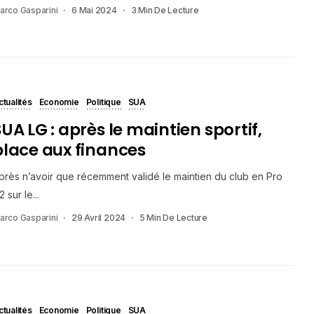
arco Gasparini
6 Mai 2024
3 Min De Lecture
ctualités
Economie
Politique
SUA
UA LG : après le maintien sportif,
place aux finances
près n’avoir que récemment validé le maintien du club en Pro
2 sur le...
arco Gasparini
29 Avril 2024
5 Min De Lecture
ctualités
Economie
Politique
SUA