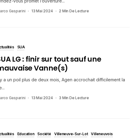
endez-vous promet l’ouverture...
arco Gasparini
13 Mai 2024
2 Min De Lecture
ctualités
SUA
UA LG : finir sur tout sauf une
mauvaise Vanne(s)
l y a un poil plus de deux mois, Agen accrochait difficilement la
...
arco Gasparini
13 Mai 2024
3 Min De Lecture
ctualités
Education
Société
Villeneuve-Sur-Lot
Villeneuvois