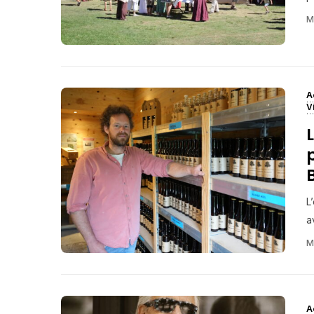
M
A
V
L
a
M
A