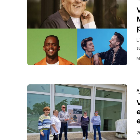
L
su
M
A
2