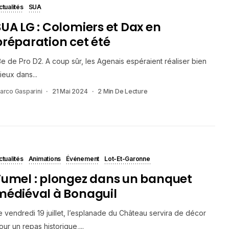
ctualités
SUA
SUA LG : Colomiers et Dax en
préparation cet été
3e de Pro D2. A coup sûr, les Agenais espéraient réaliser bien
ieux dans...
arco Gasparini
21 Mai 2024
2 Min De Lecture
ctualités
Animations
Événement
Lot-Et-Garonne
Fumel : plongez dans un banquet
médiéval à Bonaguil
e vendredi 19 juillet, l’esplanade du Château servira de décor
our un repas historique,...