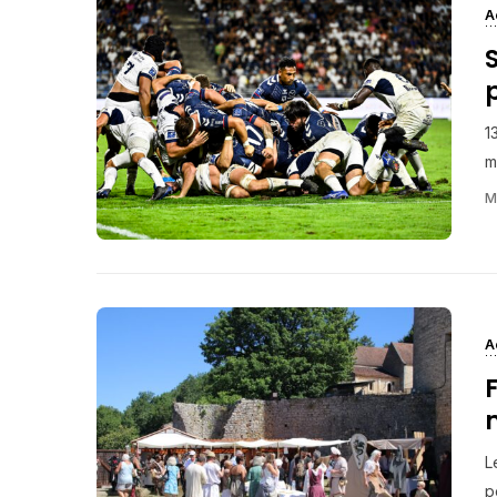
A
1
m
M
A
L
p