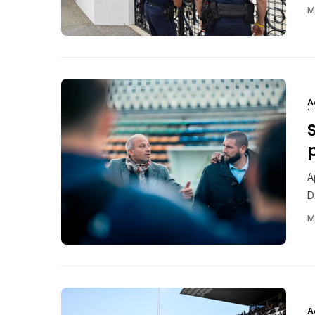
M
A
S
A
D
M
A