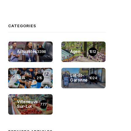
CATEGORIES
Actualités
Agen
3398
1512
Lot-Et-
SUA
215
1024
Garonne
Villeneuve-
777
Sur-Lot