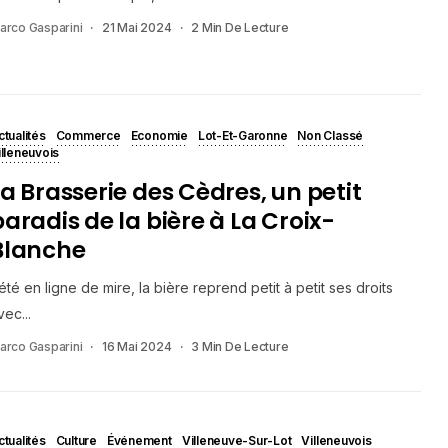
arco Gasparini
21 Mai 2024
2 Min De Lecture
ctualités
Commerce
Economie
Lot-Et-Garonne
Non Classé
illeneuvois
La Brasserie des Cèdres, un petit
paradis de la bière à La Croix-
Blanche
’été en ligne de mire, la bière reprend petit à petit ses droits
vec...
arco Gasparini
16 Mai 2024
3 Min De Lecture
ctualités
Culture
Événement
Villeneuve-Sur-Lot
Villeneuvois