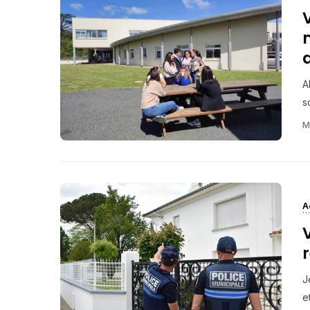
A
s
M
A
J
et