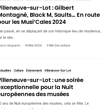
Villeneuve-sur-Lot : Gilbert
Montagné, Black M, Saults… En route
pour les Musi’Cales 2024
’an passé, en se déplaçant de son historique lieu de résidence,
r le site...
arco Gasparini
14 Mai 2024
3 Min De Lecture
ctualités
Culture
Événement
Villeneuve-Sur-Lot
Villeneuve-sur-Lot : une soirée
exceptionnelle pour la Nuit
européennes des musées
0 ans de Nuit européenne des musées, cela se fête. Le