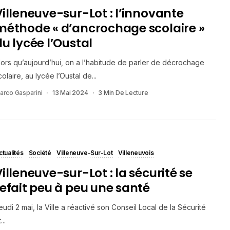
Villeneuve-sur-Lot : l’innovante
méthode « d’ancrochage scolaire »
du lycée l’Oustal
lors qu’aujourd’hui, on a l’habitude de parler de décrochage
colaire, au lycée l’Oustal de...
arco Gasparini
13 Mai 2024
3 Min De Lecture
ctualités
Société
Villeneuve-Sur-Lot
Villeneuvois
Villeneuve-sur-Lot : la sécurité se
refait peu à peu une santé
eudi 2 mai, la Ville a réactivé son Conseil Local de la Sécurité
...