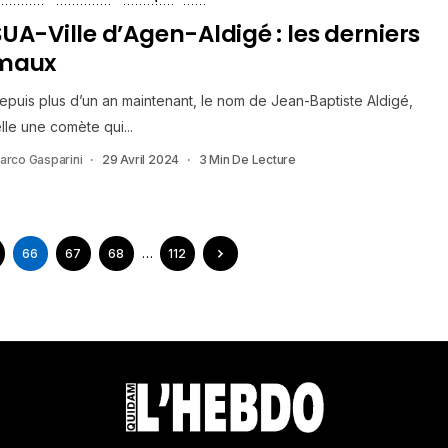
SUA-Ville d’Agen-Aldigé : les derniers
maux
epuis plus d’un an maintenant, le nom de Jean-Baptiste Aldigé,
elle une comète qui...
arco Gasparini
29 Avril 2024
3 Min De Lecture
66
67
68
…
112