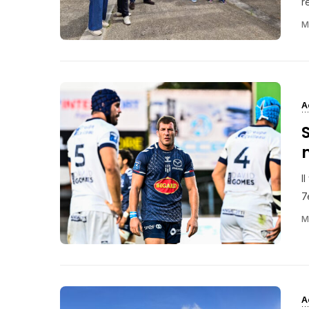
r
M
A
S
I
7e
M
A