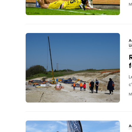
M
A
U
R
L
c
M
A