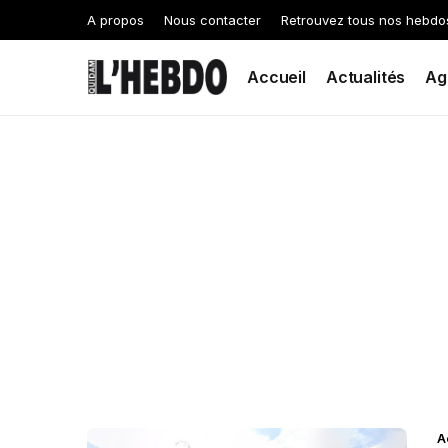
A propos
Nous contacter
Retrouvez tous nos hebdo
Accueil
Actualités
Ag
A