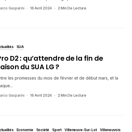
arco Gasparini
16 Avril 2024
2 Min De Lecture
ctualités
SUA
ro D2 : qu’attendre de la fin de
saison du SUA LG ?
ntre les promesses du mois de février et de début mars, et la
laque...
arco Gasparini
16 Avril 2024
2 Min De Lecture
ctualités
Economie
Société
Sport
Villeneuve-Sur-Lot
Villeneuvois