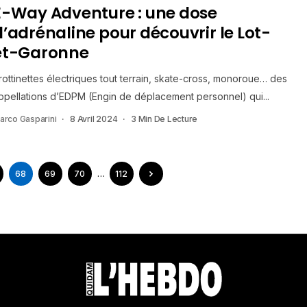
E-Way Adventure : une dose
d’adrénaline pour découvrir le Lot-
et-Garonne
rottinettes électriques tout terrain, skate-cross, monoroue… des
ppellations d’EDPM (Engin de déplacement personnel) qui...
arco Gasparini
8 Avril 2024
3 Min De Lecture
68
69
70
…
112