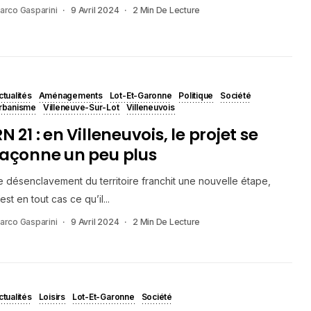
arco Gasparini
9 Avril 2024
2 Min De Lecture
ctualités
Aménagements
Lot-Et-Garonne
Politique
Société
rbanisme
Villeneuve-Sur-Lot
Villeneuvois
N 21 : en Villeneuvois, le projet se
façonne un peu plus
e désenclavement du territoire franchit une nouvelle étape,
’est en tout cas ce qu’il...
arco Gasparini
9 Avril 2024
2 Min De Lecture
ctualités
Loisirs
Lot-Et-Garonne
Société