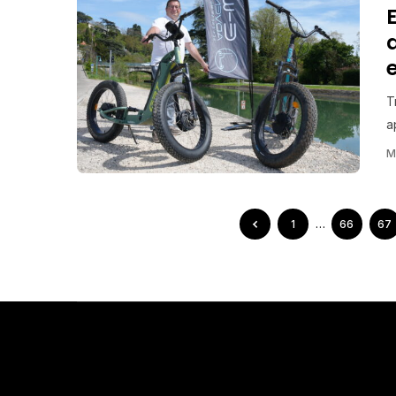
T
a
M
1
…
66
67