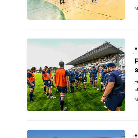
M
A
P
E
c
M
A