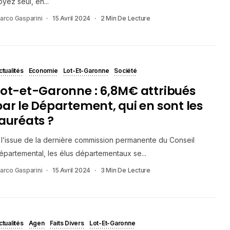
oyez seul, en...
arco Gasparini
15 Avril 2024
2 Min De Lecture
ctualités
Economie
Lot-Et-Garonne
Société
Lot-et-Garonne : 6,8M€ attribués
par le Département, qui en sont les
lauréats ?
 l’issue de la dernière commission permanente du Conseil
épartemental, les élus départementaux se...
arco Gasparini
15 Avril 2024
3 Min De Lecture
ctualités
Agen
Faits Divers
Lot-Et-Garonne