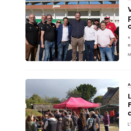
V
p
«
es
M
A
L