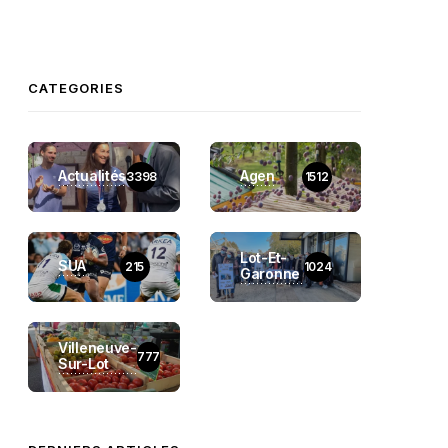
CATEGORIES
Actualités
Agen
3398
1512
Lot-Et-
SUA
215
1024
Garonne
Villeneuve-
777
Sur-Lot