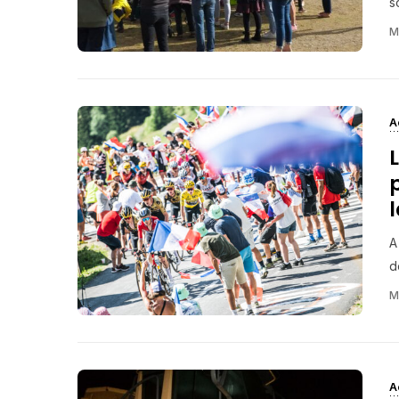
s
M
A
A
d
M
A