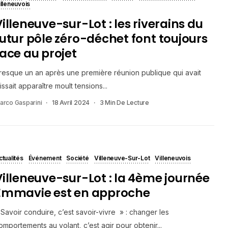
illeneuvois
Villeneuve-sur-Lot : les riverains du
futur pôle zéro-déchet font toujours
face au projet
resque un an après une première réunion publique qui avait
aissait apparaître moult tensions...
arco Gasparini
18 Avril 2024
3 Min De Lecture
ctualités
Événement
Société
Villeneuve-Sur-Lot
Villeneuvois
Villeneuve-sur-Lot : la 4ème journée
Emmavie est en approche
 Savoir conduire, c’est savoir-vivre » : changer les
omportements au volant, c’est agir pour obtenir...