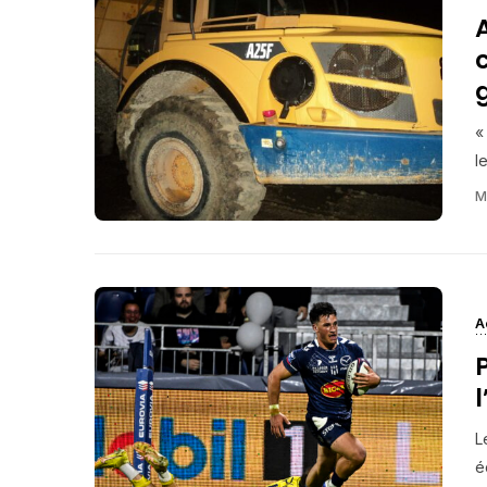
«
l
M
A
P
l
L
é