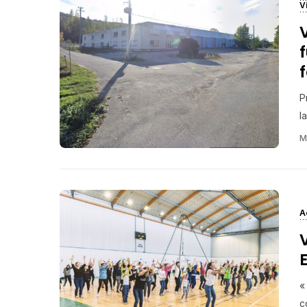
V
P
l
M
A
«
c