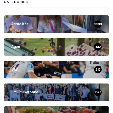
CATEGORIES
Actualités
3399
Agen
1512
SUA
215
Lot-Et-Garonne
1024