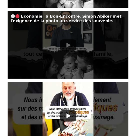
𝗘𝗰𝗼𝗻𝗼𝗺𝗶𝗲 : 𝗮̀ 𝗕𝗼𝗻-𝗘𝗻𝗰𝗼𝗻𝘁𝗿𝗲, 𝗦𝗶𝗺𝗼𝗻 𝗔𝗯𝗶𝗸𝗲𝗿 𝗺𝗲𝘁
𝗹’𝗲𝘅𝗶𝗴𝗲𝗻𝗰𝗲 𝗱𝗲 𝗹𝗮 𝗽𝗵𝗼𝘁𝗼 𝗮𝘂 𝘀𝗲𝗿𝘃𝗶𝗰𝗲 𝗱𝗲𝘀 𝘀𝗼𝘂𝘃𝗲𝗻𝗶𝗿𝘀