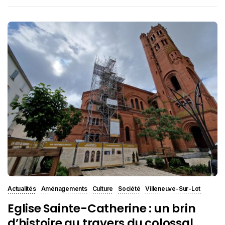
Actualités
Aménagements
Culture
Société
Villeneuve-Sur-Lot
Eglise Sainte-Catherine : un brin
d’histoire au travers du colossal