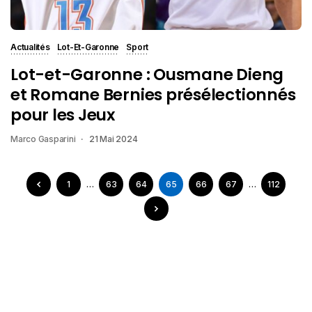
Actualités
Lot-Et-Garonne
Sport
Lot-et-Garonne : Ousmane Dieng
et Romane Bernies présélectionnés
pour les Jeux
Marco Gasparini
21 Mai 2024
1
…
63
64
65
66
67
…
112