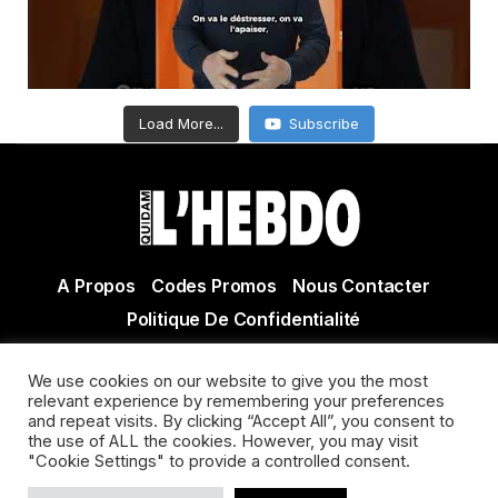
Load More...
Subscribe
A Propos
Codes Promos
Nous Contacter
Politique De Confidentialité
© Copyright 2021 Tous droits réservés Quidam Hebdo
We use cookies on our website to give you the most
Actualité Agen - Actualité en lot et Garonne - Actualité
relevant experience by remembering your preferences
Villeneuve sur Lot
and repeat visits. By clicking “Accept All”, you consent to
the use of ALL the cookies. However, you may visit
"Cookie Settings" to provide a controlled consent.