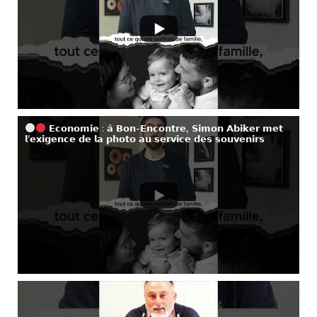
𝗘𝗰𝗼𝗻𝗼𝗺𝗶𝗲 : 𝗮̀ 𝗕𝗼𝗻-𝗘𝗻𝗰𝗼𝗻𝘁𝗿𝗲, 𝗦𝗶𝗺𝗼𝗻 𝗔𝗯𝗶𝗸𝗲𝗿 𝗺𝗲𝘁
𝗹’𝗲𝘅𝗶𝗴𝗲𝗻𝗰𝗲 𝗱𝗲 𝗹𝗮 𝗽𝗵𝗼𝘁𝗼 𝗮𝘂 𝘀𝗲𝗿𝘃𝗶𝗰𝗲 𝗱𝗲𝘀 𝘀𝗼𝘂𝘃𝗲𝗻𝗶𝗿𝘀