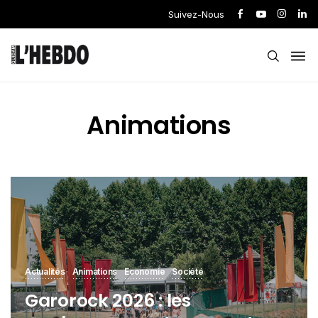
Suivez-Nous
Animations
Actualités
Animations
Economie
Société
Garorock 2026 : les