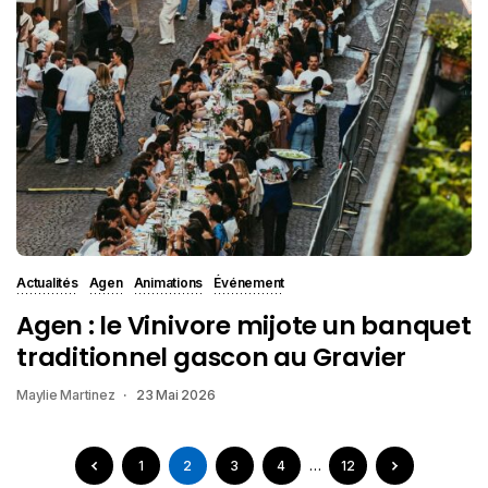
Actualités
Agen
Animations
Événement
Agen : le Vinivore mijote un banquet
traditionnel gascon au Gravier
Maylie Martinez
23 Mai 2026
1
2
3
4
…
12