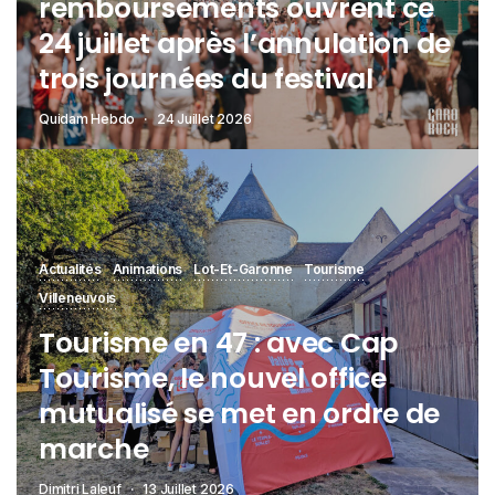
remboursements ouvrent ce
24 juillet après l’annulation de
trois journées du festival
Quidam Hebdo
24 Juillet 2026
Actualités
Animations
Lot-Et-Garonne
Tourisme
Villeneuvois
Tourisme en 47 : avec Cap
Tourisme, le nouvel office
mutualisé se met en ordre de
marche
Dimitri Laleuf
13 Juillet 2026