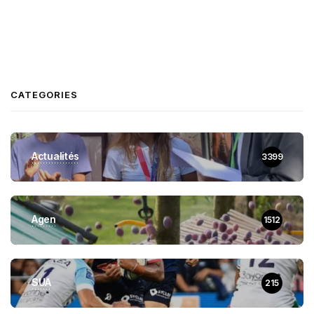
CATEGORIES
Actualités
3399
Agen
1512
SUA
215