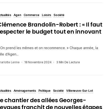
ctualités
Agen
Commerce
Loisirs
Société
Clémence Brandolin-Robert : « Il faut
respecter le budget tout en innovant
»
 On prend les mêmes et on recommence. » Chaque année, la
ille d’Agen...
harlotte Lenne
18 Novembre 2024
3 Min De Lecture
ctualités
Aménagements
Politique
Société
Villeneuve-Sur-Lot
Le chantier des allées Georges-
Leygues franchit de nouvelles étapes