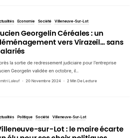
ctualités
Economie
Société
Villeneuve-Sur-Lot
Lucien Georgelin Céréales : un
déménagement vers Virazeil… sans
salariés
près la sortie de redressement judiciaire pour l’entreprise
ucien Georgelin validée en octobre, il...
mitri Laleuf
20 Novembre 2024
2 Min De Lecture
ctualités
Politique
Société
Villeneuve-Sur-Lot
Villeneuve-sur-Lot : le maire écarte
un élu pour ses choix politiques