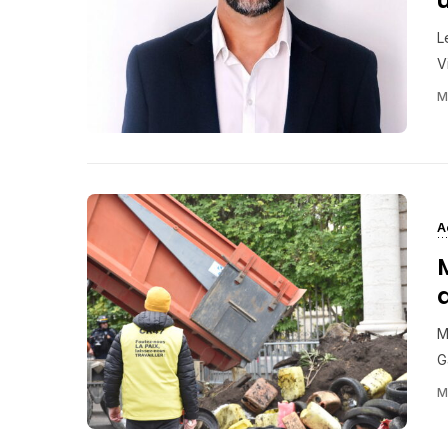
L
V
M
A
M
M
G
M