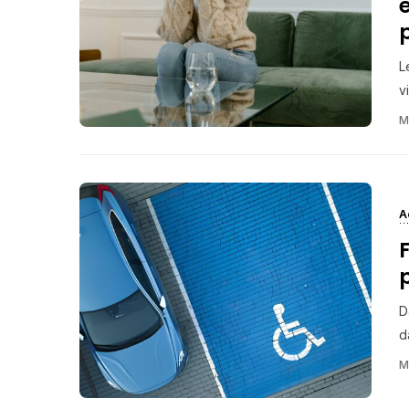
L
v
M
A
D
d
M