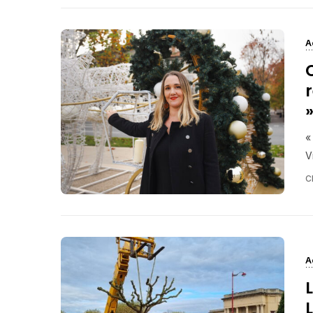
A
«
V
C
A