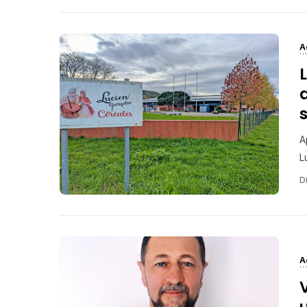
A
A
L
Di
A