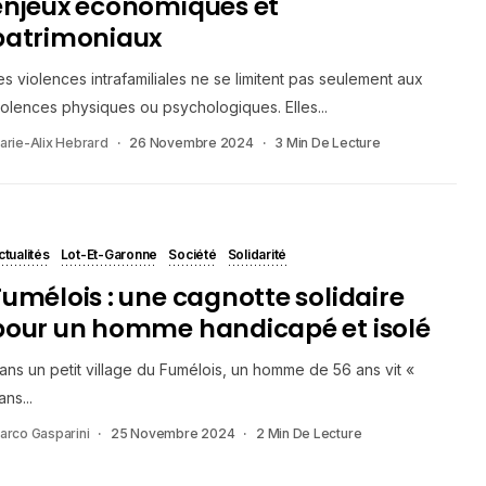
enjeux économiques et
patrimoniaux
es violences intrafamiliales ne se limitent pas seulement aux
iolences physiques ou psychologiques. Elles...
arie-Alix Hebrard
26 Novembre 2024
3 Min De Lecture
ctualités
Lot-Et-Garonne
Société
Solidarité
Fumélois : une cagnotte solidaire
pour un homme handicapé et isolé
ans un petit village du Fumélois, un homme de 56 ans vit «
ans...
arco Gasparini
25 Novembre 2024
2 Min De Lecture