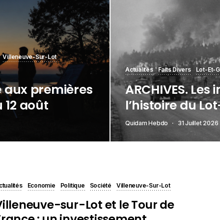
Villeneuve-Sur-Lot
Actualités
Faits Divers
Lot-Et-
ne aux premières
ARCHIVES. Les 
u 12 août
l’histoire du L
Quidam Hebdo
31 Juillet 2026
ctualités
Economie
Politique
Société
Villeneuve-Sur-Lot
Villeneuve-sur-Lot et le Tour de
France : un investissement