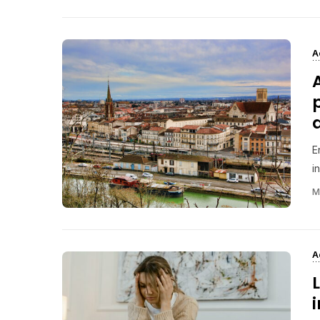
A
p
E
i
M
A