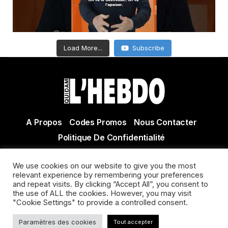
Load More...
Subscribe
A Propos
Codes Promos
Nous Contacter
Politique De Confidentialité
© Copyright 2021 Tous droits réservés Quidam Hebdo
We use cookies on our website to give you the most
Actualité Agen - Actualité en lot et Garonne - Actualité
relevant experience by remembering your preferences
Villeneuve sur Lot
and repeat visits. By clicking “Accept All”, you consent to
the use of ALL the cookies. However, you may visit
"Cookie Settings" to provide a controlled consent.
Paramètres des cookies
Tout accepter