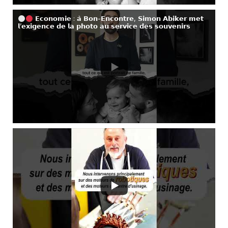
𝗘𝗰𝗼𝗻𝗼𝗺𝗶𝗲 : 𝗮̀ 𝗕𝗼𝗻-𝗘𝗻𝗰𝗼𝗻𝘁𝗿𝗲, 𝗦𝗶𝗺𝗼𝗻 𝗔𝗯𝗶𝗸𝗲𝗿 𝗺𝗲𝘁
𝗹’𝗲𝘅𝗶𝗴𝗲𝗻𝗰𝗲 𝗱𝗲 𝗹𝗮 𝗽𝗵𝗼𝘁𝗼 𝗮𝘂 𝘀𝗲𝗿𝘃𝗶𝗰𝗲 𝗱𝗲𝘀 𝘀𝗼𝘂𝘃𝗲𝗻𝗶𝗿𝘀