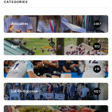
CATEGORIES
Actualités
3397
Agen
1512
SUA
215
Lot-Et-Garonne
1023