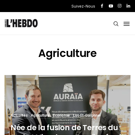
Suivez-Nous
Agriculture
Actualités
Agriculture
Economie
Lot-Et-Garonne
Née de la fusion de Terres du