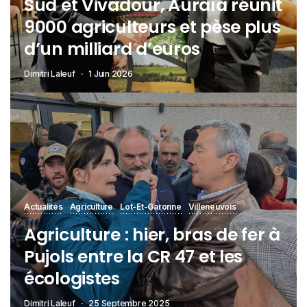
Sud et Vivadour, Auraïa réunit
9000 agriculteurs et pèse plus
d’un milliard d’euros
Dimitri Laleuf
1 Juin 2026
Actualités
Agriculture
Lot-Et-Garonne
Villeneuvois
Agriculture : hier, bras de fer à
Pujols entre la CR 47 et les
écologistes
Dimitri Laleuf
25 Septembre 2025