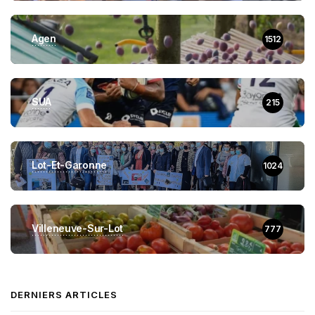
Agen
1512
SUA
215
Lot-Et-Garonne
1024
Villeneuve-Sur-Lot
777
DERNIERS ARTICLES