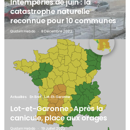
Intempéries de juin : la
catastrophe naturelle
reconnue pour 10 communes
Quidam Hebdo
8 Décembre 2022
Actualités
En Bref
Lot-Et-Garonne
Lot-et-Garonne : Après la
canicule, place aux orages
Quidam Hebdo
19 Juillet 2022