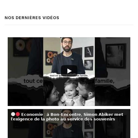
NOS DERNIÈRES VIDÉOS
𝗘𝗰𝗼𝗻𝗼𝗺𝗶𝗲 : 𝗮̀ 𝗕𝗼𝗻-𝗘𝗻𝗰𝗼𝗻𝘁𝗿𝗲, 𝗦𝗶𝗺𝗼𝗻 𝗔𝗯𝗶𝗸𝗲𝗿 𝗺𝗲𝘁
𝗹’𝗲𝘅𝗶𝗴𝗲𝗻𝗰𝗲 𝗱𝗲 𝗹𝗮 𝗽𝗵𝗼𝘁𝗼 𝗮𝘂 𝘀𝗲𝗿𝘃𝗶𝗰𝗲 𝗱𝗲𝘀 𝘀𝗼𝘂𝘃𝗲𝗻𝗶𝗿𝘀