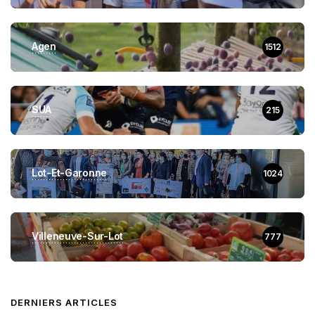
Agen
1512
SUA
215
Lot-Et-Garonne
1024
Villeneuve-Sur-Lot
777
DERNIERS ARTICLES