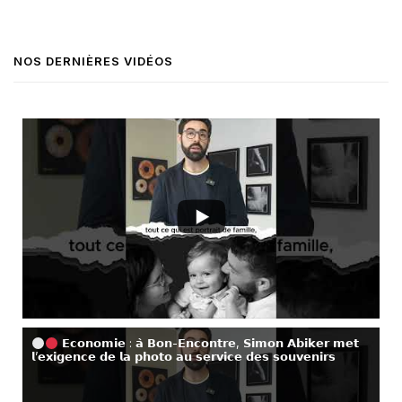
NOS DERNIÈRES VIDÉOS
𝗘𝗰𝗼𝗻𝗼𝗺𝗶𝗲 : 𝗮̀ 𝗕𝗼𝗻-𝗘𝗻𝗰𝗼𝗻𝘁𝗿𝗲, 𝗦𝗶𝗺𝗼𝗻 𝗔𝗯𝗶𝗸𝗲𝗿 𝗺𝗲𝘁
𝗹’𝗲𝘅𝗶𝗴𝗲𝗻𝗰𝗲 𝗱𝗲 𝗹𝗮 𝗽𝗵𝗼𝘁𝗼 𝗮𝘂 𝘀𝗲𝗿𝘃𝗶𝗰𝗲 𝗱𝗲𝘀 𝘀𝗼𝘂𝘃𝗲𝗻𝗶𝗿𝘀