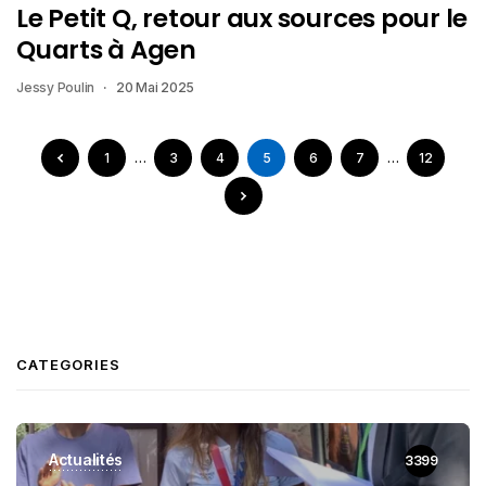
Le Petit Q, retour aux sources pour le
Quarts à Agen
Jessy Poulin
20 Mai 2025
1
…
3
4
5
6
7
…
12
CATEGORIES
Actualités
3399