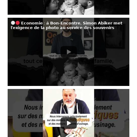
𝗘𝗰𝗼𝗻𝗼𝗺𝗶𝗲 : 𝗮̀ 𝗕𝗼𝗻-𝗘𝗻𝗰𝗼𝗻𝘁𝗿𝗲, 𝗦𝗶𝗺𝗼𝗻 𝗔𝗯𝗶𝗸𝗲𝗿 𝗺𝗲𝘁
𝗹’𝗲𝘅𝗶𝗴𝗲𝗻𝗰𝗲 𝗱𝗲 𝗹𝗮 𝗽𝗵𝗼𝘁𝗼 𝗮𝘂 𝘀𝗲𝗿𝘃𝗶𝗰𝗲 𝗱𝗲𝘀 𝘀𝗼𝘂𝘃𝗲𝗻𝗶𝗿𝘀