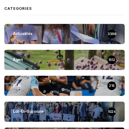
CATEGORIES
Actualités
3398
Agen
1512
SUA
215
Lot-Et-Garonne
1024