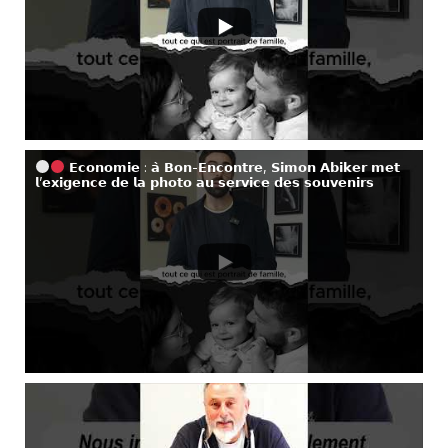
𝗘𝗰𝗼𝗻𝗼𝗺𝗶𝗲 : 𝗮̀ 𝗕𝗼𝗻-𝗘𝗻𝗰𝗼𝗻𝘁𝗿𝗲, 𝗦𝗶𝗺𝗼𝗻 𝗔𝗯𝗶𝗸𝗲𝗿 𝗺𝗲𝘁
𝗹’𝗲𝘅𝗶𝗴𝗲𝗻𝗰𝗲 𝗱𝗲 𝗹𝗮 𝗽𝗵𝗼𝘁𝗼 𝗮𝘂 𝘀𝗲𝗿𝘃𝗶𝗰𝗲 𝗱𝗲𝘀 𝘀𝗼𝘂𝘃𝗲𝗻𝗶𝗿𝘀