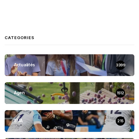
CATEGORIES
Actualités
3399
Agen
1512
SUA
215