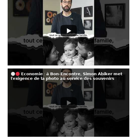
𝗘𝗰𝗼𝗻𝗼𝗺𝗶𝗲 : 𝗮̀ 𝗕𝗼𝗻-𝗘𝗻𝗰𝗼𝗻𝘁𝗿𝗲, 𝗦𝗶𝗺𝗼𝗻 𝗔𝗯𝗶𝗸𝗲𝗿 𝗺𝗲𝘁
𝗹’𝗲𝘅𝗶𝗴𝗲𝗻𝗰𝗲 𝗱𝗲 𝗹𝗮 𝗽𝗵𝗼𝘁𝗼 𝗮𝘂 𝘀𝗲𝗿𝘃𝗶𝗰𝗲 𝗱𝗲𝘀 𝘀𝗼𝘂𝘃𝗲𝗻𝗶𝗿𝘀