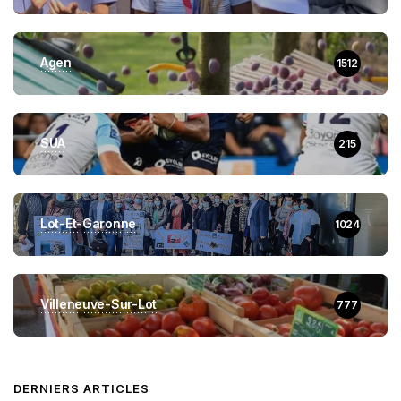
Agen
1512
SUA
215
Lot-Et-Garonne
1024
Villeneuve-Sur-Lot
777
DERNIERS ARTICLES