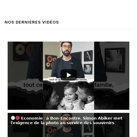
NOS DERNIÈRES VIDÉOS
𝗘𝗰𝗼𝗻𝗼𝗺𝗶𝗲 : 𝗮̀ 𝗕𝗼𝗻-𝗘𝗻𝗰𝗼𝗻𝘁𝗿𝗲, 𝗦𝗶𝗺𝗼𝗻 𝗔𝗯𝗶𝗸𝗲𝗿 𝗺𝗲𝘁
𝗹’𝗲𝘅𝗶𝗴𝗲𝗻𝗰𝗲 𝗱𝗲 𝗹𝗮 𝗽𝗵𝗼𝘁𝗼 𝗮𝘂 𝘀𝗲𝗿𝘃𝗶𝗰𝗲 𝗱𝗲𝘀 𝘀𝗼𝘂𝘃𝗲𝗻𝗶𝗿𝘀