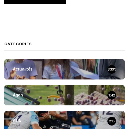
CATEGORIES
Actualités
3399
Agen
1512
SUA
215