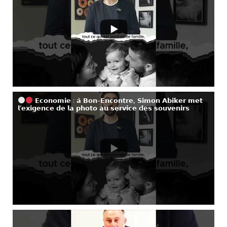
𝗘𝗰𝗼𝗻𝗼𝗺𝗶𝗲 : 𝗮̀ 𝗕𝗼𝗻-𝗘𝗻𝗰𝗼𝗻𝘁𝗿𝗲, 𝗦𝗶𝗺𝗼𝗻 𝗔𝗯𝗶𝗸𝗲𝗿 𝗺𝗲𝘁
𝗹’𝗲𝘅𝗶𝗴𝗲𝗻𝗰𝗲 𝗱𝗲 𝗹𝗮 𝗽𝗵𝗼𝘁𝗼 𝗮𝘂 𝘀𝗲𝗿𝘃𝗶𝗰𝗲 𝗱𝗲𝘀 𝘀𝗼𝘂𝘃𝗲𝗻𝗶𝗿𝘀