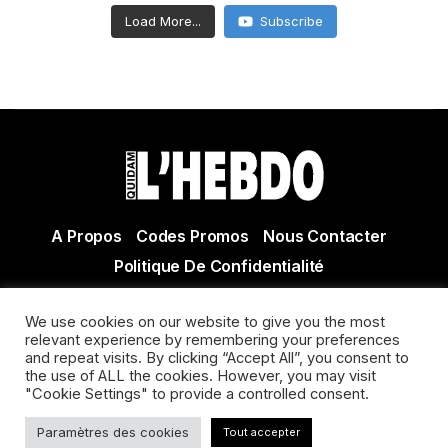
Load More...
Subscribe
A Propos
Codes Promos
Nous Contacter
Politique De Confidentialité
© Copyright 2021 Tous droits réservés Quidam Hebdo
We use cookies on our website to give you the most
Actualité Agen - Actualité en lot et Garonne - Actualité
relevant experience by remembering your preferences
Villeneuve sur Lot
and repeat visits. By clicking “Accept All”, you consent to
the use of ALL the cookies. However, you may visit
"Cookie Settings" to provide a controlled consent.
Paramètres des cookies
Tout accepter