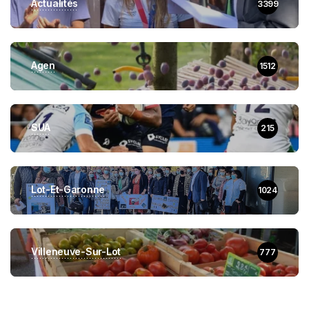
Actualités
3399
Agen
1512
SUA
215
Lot-Et-Garonne
1024
Villeneuve-Sur-Lot
777