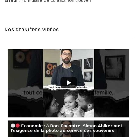
Erreur :
Formulaire de contact non trouvé !
NOS DERNIÈRES VIDÉOS
𝗘𝗰𝗼𝗻𝗼𝗺𝗶𝗲 : 𝗮̀ 𝗕𝗼𝗻-𝗘𝗻𝗰𝗼𝗻𝘁𝗿𝗲, 𝗦𝗶𝗺𝗼𝗻 𝗔𝗯𝗶𝗸𝗲𝗿 𝗺𝗲𝘁
𝗹’𝗲𝘅𝗶𝗴𝗲𝗻𝗰𝗲 𝗱𝗲 𝗹𝗮 𝗽𝗵𝗼𝘁𝗼 𝗮𝘂 𝘀𝗲𝗿𝘃𝗶𝗰𝗲 𝗱𝗲𝘀 𝘀𝗼𝘂𝘃𝗲𝗻𝗶𝗿𝘀