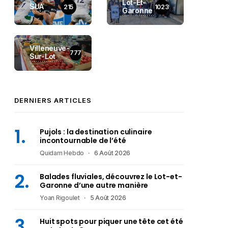
Lot-Et-
SUA
215
1023
Garonne
Villeneuve-
777
Sur-Lot
DERNIERS ARTICLES
Pujols : la destination culinaire
incontournable de l’été
Quidam Hebdo
6 Août 2026
Balades fluviales, découvrez le Lot-et-
Garonne d’une autre manière
Yoan Rigoulet
5 Août 2026
Huit spots pour piquer une tête cet été