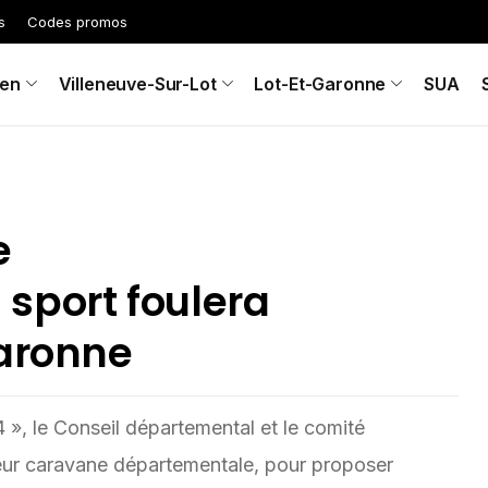
s
Codes promos
en
Villeneuve-Sur-Lot
Lot-Et-Garonne
SUA
e
sport foulera
Garonne
 », le Conseil départemental et le comité
leur caravane départementale, pour proposer