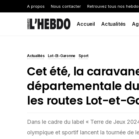
A propos
Nous contacter
Retrouvez tous nos hebdo
Accueil
Actualités
Ag
Actualités
Lot-Et-Garonne
Sport
Cet été, la caravan
départementale du 
les routes Lot-et-
Dans le cadre du label « Terre de Jeux 2024
olympique et sportif lancent la tournée de 