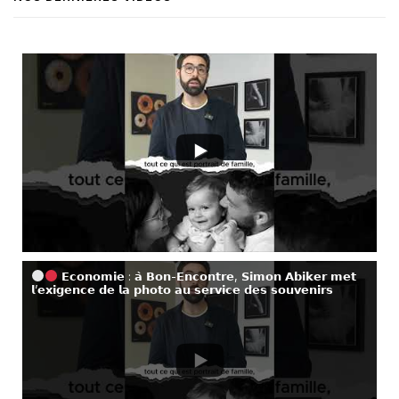
𝗘𝗰𝗼𝗻𝗼𝗺𝗶𝗲 : 𝗮̀ 𝗕𝗼𝗻-𝗘𝗻𝗰𝗼𝗻𝘁𝗿𝗲, 𝗦𝗶𝗺𝗼𝗻 𝗔𝗯𝗶𝗸𝗲𝗿 𝗺𝗲𝘁
𝗹’𝗲𝘅𝗶𝗴𝗲𝗻𝗰𝗲 𝗱𝗲 𝗹𝗮 𝗽𝗵𝗼𝘁𝗼 𝗮𝘂 𝘀𝗲𝗿𝘃𝗶𝗰𝗲 𝗱𝗲𝘀 𝘀𝗼𝘂𝘃𝗲𝗻𝗶𝗿𝘀