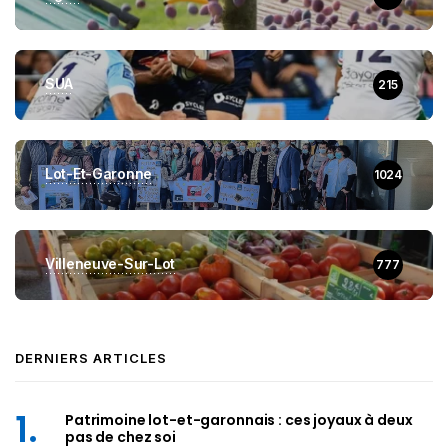
SUA
215
Lot-Et-Garonne
1024
Villeneuve-Sur-Lot
777
DERNIERS ARTICLES
Patrimoine lot-et-garonnais : ces joyaux à deux
pas de chez soi