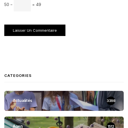
50 −
= 49
CATEGORIES
Actualités
3398
Agen
1512