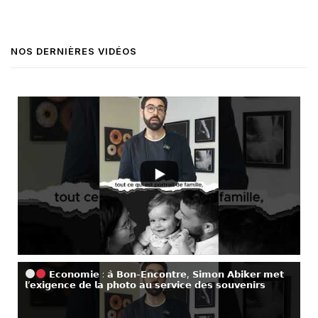
NOS DERNIÈRES VIDÉOS
𝗘𝗰𝗼𝗻𝗼𝗺𝗶𝗲 : 𝗮̀ 𝗕𝗼𝗻-𝗘𝗻𝗰𝗼𝗻𝘁𝗿𝗲, 𝗦𝗶𝗺𝗼𝗻 𝗔𝗯𝗶𝗸𝗲𝗿 𝗺𝗲𝘁
𝗹’𝗲𝘅𝗶𝗴𝗲𝗻𝗰𝗲 𝗱𝗲 𝗹𝗮 𝗽𝗵𝗼𝘁𝗼 𝗮𝘂 𝘀𝗲𝗿𝘃𝗶𝗰𝗲 𝗱𝗲𝘀 𝘀𝗼𝘂𝘃𝗲𝗻𝗶𝗿𝘀