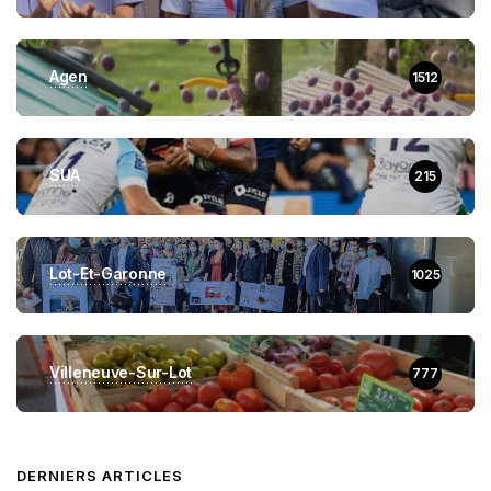
Agen
1512
SUA
215
Lot-Et-Garonne
1025
Villeneuve-Sur-Lot
777
DERNIERS ARTICLES