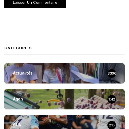
CATEGORIES
Actualités
3396
Agen
1512
SUA
215