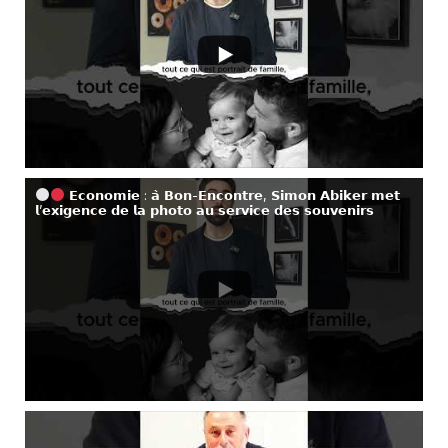
𝗘𝗰𝗼𝗻𝗼𝗺𝗶𝗲 : 𝗮̀ 𝗕𝗼𝗻-𝗘𝗻𝗰𝗼𝗻𝘁𝗿𝗲, 𝗦𝗶𝗺𝗼𝗻 𝗔𝗯𝗶𝗸𝗲𝗿 𝗺𝗲𝘁
𝗹’𝗲𝘅𝗶𝗴𝗲𝗻𝗰𝗲 𝗱𝗲 𝗹𝗮 𝗽𝗵𝗼𝘁𝗼 𝗮𝘂 𝘀𝗲𝗿𝘃𝗶𝗰𝗲 𝗱𝗲𝘀 𝘀𝗼𝘂𝘃𝗲𝗻𝗶𝗿𝘀