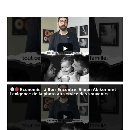
𝗘𝗰𝗼𝗻𝗼𝗺𝗶𝗲 : 𝗮̀ 𝗕𝗼𝗻-𝗘𝗻𝗰𝗼𝗻𝘁𝗿𝗲, 𝗦𝗶𝗺𝗼𝗻 𝗔𝗯𝗶𝗸𝗲𝗿 𝗺𝗲𝘁
𝗹’𝗲𝘅𝗶𝗴𝗲𝗻𝗰𝗲 𝗱𝗲 𝗹𝗮 𝗽𝗵𝗼𝘁𝗼 𝗮𝘂 𝘀𝗲𝗿𝘃𝗶𝗰𝗲 𝗱𝗲𝘀 𝘀𝗼𝘂𝘃𝗲𝗻𝗶𝗿𝘀