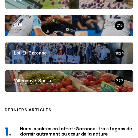
SUA
215
Lot-Et-Garonne
1024
Villeneuve-Sur-Lot
777
DERNIERS ARTICLES
Nuits insolites en Lot-et-Garonne : trois façons de
dormir autrement au cœur de la nature