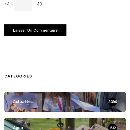
44 −
= 40
CATEGORIES
Actualités
3399
Agen
1512