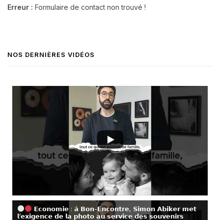
Erreur :
Formulaire de contact non trouvé !
NOS DERNIÈRES VIDÉOS
𝗘𝗰𝗼𝗻𝗼𝗺𝗶𝗲 : 𝗮̀ 𝗕𝗼𝗻-𝗘𝗻𝗰𝗼𝗻𝘁𝗿𝗲, 𝗦𝗶𝗺𝗼𝗻 𝗔𝗯𝗶𝗸𝗲𝗿 𝗺𝗲𝘁
𝗹’𝗲𝘅𝗶𝗴𝗲𝗻𝗰𝗲 𝗱𝗲 𝗹𝗮 𝗽𝗵𝗼𝘁𝗼 𝗮𝘂 𝘀𝗲𝗿𝘃𝗶𝗰𝗲 𝗱𝗲𝘀 𝘀𝗼𝘂𝘃𝗲𝗻𝗶𝗿𝘀