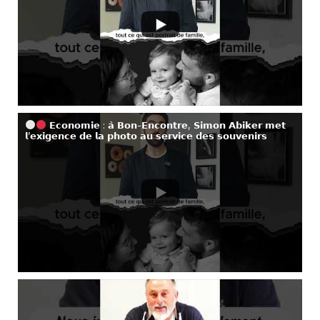
𝗘𝗰𝗼𝗻𝗼𝗺𝗶𝗲 : 𝗮̀ 𝗕𝗼𝗻-𝗘𝗻𝗰𝗼𝗻𝘁𝗿𝗲, 𝗦𝗶𝗺𝗼𝗻 𝗔𝗯𝗶𝗸𝗲𝗿 𝗺𝗲𝘁
𝗹’𝗲𝘅𝗶𝗴𝗲𝗻𝗰𝗲 𝗱𝗲 𝗹𝗮 𝗽𝗵𝗼𝘁𝗼 𝗮𝘂 𝘀𝗲𝗿𝘃𝗶𝗰𝗲 𝗱𝗲𝘀 𝘀𝗼𝘂𝘃𝗲𝗻𝗶𝗿𝘀