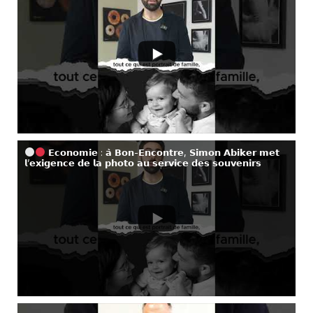
𝗘𝗰𝗼𝗻𝗼𝗺𝗶𝗲 : 𝗮̀ 𝗕𝗼𝗻-𝗘𝗻𝗰𝗼𝗻𝘁𝗿𝗲, 𝗦𝗶𝗺𝗼𝗻 𝗔𝗯𝗶𝗸𝗲𝗿 𝗺𝗲𝘁
𝗹’𝗲𝘅𝗶𝗴𝗲𝗻𝗰𝗲 𝗱𝗲 𝗹𝗮 𝗽𝗵𝗼𝘁𝗼 𝗮𝘂 𝘀𝗲𝗿𝘃𝗶𝗰𝗲 𝗱𝗲𝘀 𝘀𝗼𝘂𝘃𝗲𝗻𝗶𝗿𝘀