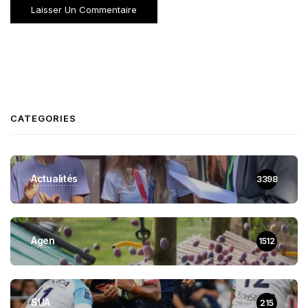
CATEGORIES
Actualités
3398
Agen
1512
SUA
215