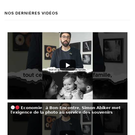
NOS DERNIÈRES VIDÉOS
𝗘𝗰𝗼𝗻𝗼𝗺𝗶𝗲 : 𝗮̀ 𝗕𝗼𝗻-𝗘𝗻𝗰𝗼𝗻𝘁𝗿𝗲, 𝗦𝗶𝗺𝗼𝗻 𝗔𝗯𝗶𝗸𝗲𝗿 𝗺𝗲𝘁
𝗹’𝗲𝘅𝗶𝗴𝗲𝗻𝗰𝗲 𝗱𝗲 𝗹𝗮 𝗽𝗵𝗼𝘁𝗼 𝗮𝘂 𝘀𝗲𝗿𝘃𝗶𝗰𝗲 𝗱𝗲𝘀 𝘀𝗼𝘂𝘃𝗲𝗻𝗶𝗿𝘀