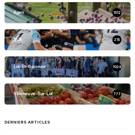
Agen
1512
SUA
215
Lot-Et-Garonne
1024
Villeneuve-Sur-Lot
777
DERNIERS ARTICLES