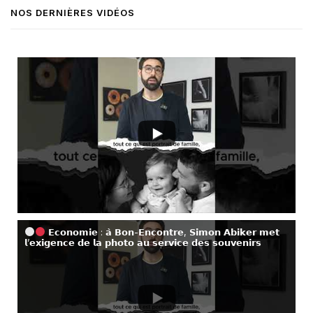
NOS DERNIÈRES VIDÉOS
𝗘𝗰𝗼𝗻𝗼𝗺𝗶𝗲 : 𝗮̀ 𝗕𝗼𝗻-𝗘𝗻𝗰𝗼𝗻𝘁𝗿𝗲, 𝗦𝗶𝗺𝗼𝗻 𝗔𝗯𝗶𝗸𝗲𝗿 𝗺𝗲𝘁
𝗹’𝗲𝘅𝗶𝗴𝗲𝗻𝗰𝗲 𝗱𝗲 𝗹𝗮 𝗽𝗵𝗼𝘁𝗼 𝗮𝘂 𝘀𝗲𝗿𝘃𝗶𝗰𝗲 𝗱𝗲𝘀 𝘀𝗼𝘂𝘃𝗲𝗻𝗶𝗿𝘀