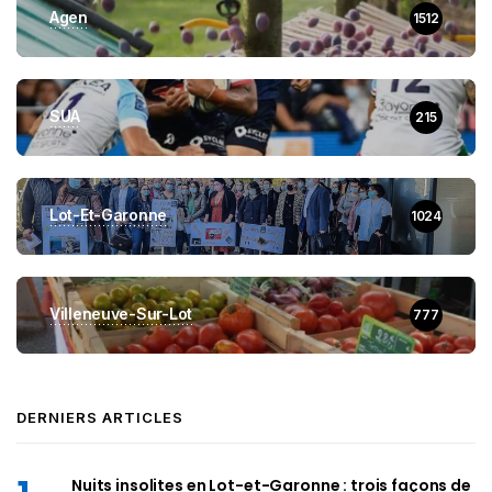
Agen
1512
SUA
215
Lot-Et-Garonne
1024
Villeneuve-Sur-Lot
777
DERNIERS ARTICLES
Nuits insolites en Lot-et-Garonne : trois façons de