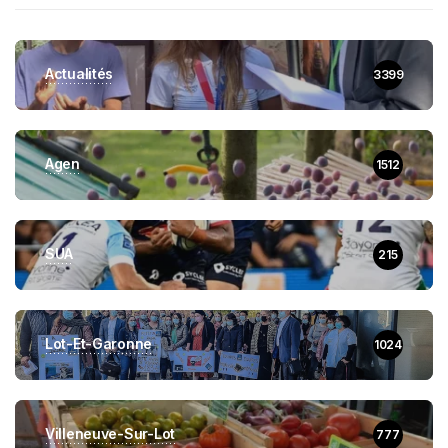
Actualités
3399
Agen
1512
SUA
215
Lot-Et-Garonne
1024
Villeneuve-Sur-Lot
777