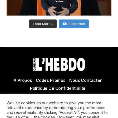
Load More...
Subscribe
A Propos
Codes Promos
Nous Contacter
Politique De Confidentialité
© Copyright 2021 Tous droits réservés Quidam Hebdo
We use cookies on our website to give you the most
Actualité Agen - Actualité en lot et Garonne - Actualité
relevant experience by remembering your preferences
Villeneuve sur Lot
and repeat visits. By clicking “Accept All”, you consent to
the use of ALL the cookies. However, you may visit