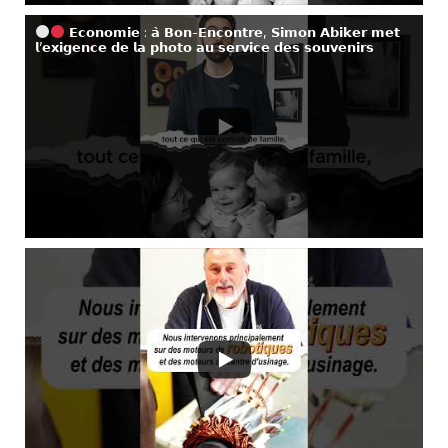
𝗘𝗰𝗼𝗻𝗼𝗺𝗶𝗲 : 𝗮̀ 𝗕𝗼𝗻-𝗘𝗻𝗰𝗼𝗻𝘁𝗿𝗲, 𝗦𝗶𝗺𝗼𝗻 𝗔𝗯𝗶𝗸𝗲𝗿 𝗺𝗲𝘁
𝗹’𝗲𝘅𝗶𝗴𝗲𝗻𝗰𝗲 𝗱𝗲 𝗹𝗮 𝗽𝗵𝗼𝘁𝗼 𝗮𝘂 𝘀𝗲𝗿𝘃𝗶𝗰𝗲 𝗱𝗲𝘀 𝘀𝗼𝘂𝘃𝗲𝗻𝗶𝗿𝘀