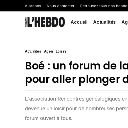
A propos
Nous contacter
Retrouvez tous nos hebdo
Accueil
Actualités
Ag
Actualités
Agen
Loisirs
Boé : un forum de l
pour aller plonger
L'association Rencontres généalogiques en A
devenue un loisir pour de nombreuses perso
forum ouvert à tous.