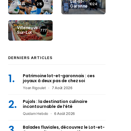
Lot-Et-
SUA
215
1024
Garonne
Villeneuve-
777
Sur-Lot
DERNIERS ARTICLES
Patrimoine lot-et-garonnais : ces
joyaux à deux pas de chez soi
Yoan Rigoulet
7 Août 2026
Pujols : la destination culinaire
incontournable de l’été
Quidam Hebdo
6 Août 2026
Balades fluviales, découvrez le Lot-et-