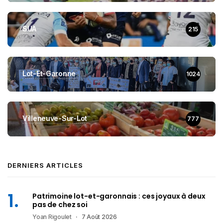
SUA
215
Lot-Et-Garonne
1024
Villeneuve-Sur-Lot
777
DERNIERS ARTICLES
Patrimoine lot-et-garonnais : ces joyaux à deux
pas de chez soi
Yoan Rigoulet
7 Août 2026