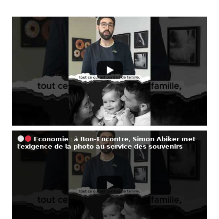
𝗘𝗰𝗼𝗻𝗼𝗺𝗶𝗲 : 𝗮̀ 𝗕𝗼𝗻-𝗘𝗻𝗰𝗼𝗻𝘁𝗿𝗲, 𝗦𝗶𝗺𝗼𝗻 𝗔𝗯𝗶𝗸𝗲𝗿 𝗺𝗲𝘁
𝗹’𝗲𝘅𝗶𝗴𝗲𝗻𝗰𝗲 𝗱𝗲 𝗹𝗮 𝗽𝗵𝗼𝘁𝗼 𝗮𝘂 𝘀𝗲𝗿𝘃𝗶𝗰𝗲 𝗱𝗲𝘀 𝘀𝗼𝘂𝘃𝗲𝗻𝗶𝗿𝘀