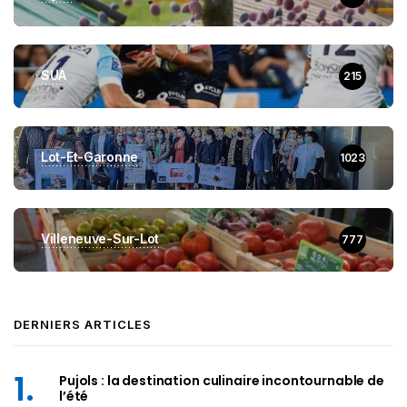
SUA
215
Lot-Et-Garonne
1023
Villeneuve-Sur-Lot
777
DERNIERS ARTICLES
Pujols : la destination culinaire incontournable de
l’été