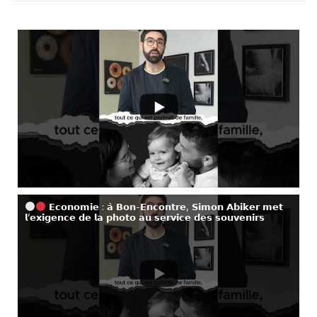
𝗘𝗰𝗼𝗻𝗼𝗺𝗶𝗲 : 𝗮̀ 𝗕𝗼𝗻-𝗘𝗻𝗰𝗼𝗻𝘁𝗿𝗲, 𝗦𝗶𝗺𝗼𝗻 𝗔𝗯𝗶𝗸𝗲𝗿 𝗺𝗲𝘁
𝗹’𝗲𝘅𝗶𝗴𝗲𝗻𝗰𝗲 𝗱𝗲 𝗹𝗮 𝗽𝗵𝗼𝘁𝗼 𝗮𝘂 𝘀𝗲𝗿𝘃𝗶𝗰𝗲 𝗱𝗲𝘀 𝘀𝗼𝘂𝘃𝗲𝗻𝗶𝗿𝘀