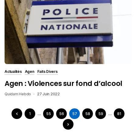
Actualités
Agen
Faits Divers
Agen : Violences sur fond d’alcool
Quidam Hebdo
27 Juin 2022
1
…
55
56
57
58
59
…
81