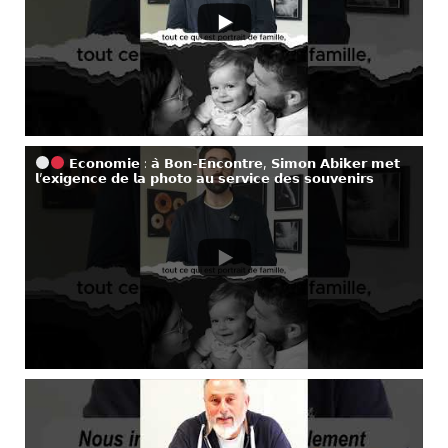
𝗘𝗰𝗼𝗻𝗼𝗺𝗶𝗲 : 𝗮̀ 𝗕𝗼𝗻-𝗘𝗻𝗰𝗼𝗻𝘁𝗿𝗲, 𝗦𝗶𝗺𝗼𝗻 𝗔𝗯𝗶𝗸𝗲𝗿 𝗺𝗲𝘁
𝗹’𝗲𝘅𝗶𝗴𝗲𝗻𝗰𝗲 𝗱𝗲 𝗹𝗮 𝗽𝗵𝗼𝘁𝗼 𝗮𝘂 𝘀𝗲𝗿𝘃𝗶𝗰𝗲 𝗱𝗲𝘀 𝘀𝗼𝘂𝘃𝗲𝗻𝗶𝗿𝘀