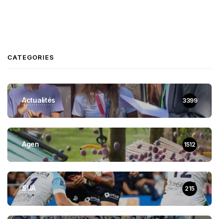
CATEGORIES
Actualités
3399
Agen
1512
SUA
215