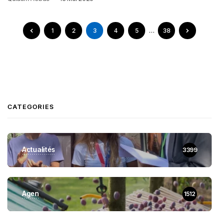
1
2
3
4
5
…
38
CATEGORIES
Actualités
3399
Agen
1512