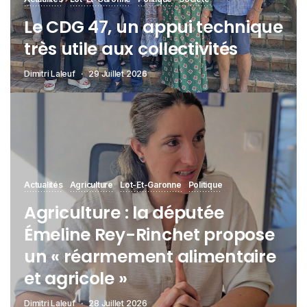
Le CDG 47, un appui technique
très utile aux collectivités
Dimitri Laleuf
29 Juillet 2026
Actualités
Agriculture
Lot-Et-Garonne
Politique
Agriculture : la députée
Émeline Rey-Rinchet propose
un « réarmement alimentaire
et agricole »
Dimitri Laleuf
28 Juillet 2026