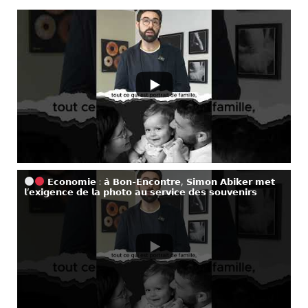
𝗘𝗰𝗼𝗻𝗼𝗺𝗶𝗲 : 𝗮̀ 𝗕𝗼𝗻-𝗘𝗻𝗰𝗼𝗻𝘁𝗿𝗲, 𝗦𝗶𝗺𝗼𝗻 𝗔𝗯𝗶𝗸𝗲𝗿 𝗺𝗲𝘁
𝗹’𝗲𝘅𝗶𝗴𝗲𝗻𝗰𝗲 𝗱𝗲 𝗹𝗮 𝗽𝗵𝗼𝘁𝗼 𝗮𝘂 𝘀𝗲𝗿𝘃𝗶𝗰𝗲 𝗱𝗲𝘀 𝘀𝗼𝘂𝘃𝗲𝗻𝗶𝗿𝘀