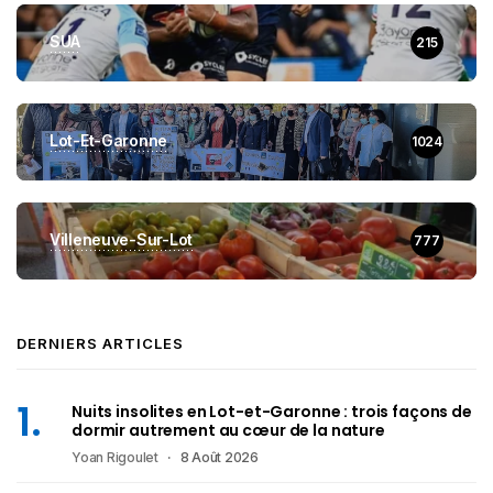
SUA
215
Lot-Et-Garonne
1024
Villeneuve-Sur-Lot
777
DERNIERS ARTICLES
Nuits insolites en Lot-et-Garonne : trois façons de
dormir autrement au cœur de la nature
Yoan Rigoulet
8 Août 2026