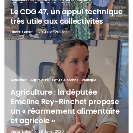
Le CDG 47, un appui technique
très utile aux collectivités
Dimitri Laleuf
29 Juillet 2026
Actualités
Agriculture
Lot-Et-Garonne
Politique
Agriculture : la députée
Émeline Rey-Rinchet propose
un « réarmement alimentaire
et agricole »
Dimitri Laleuf
28 Juillet 2026