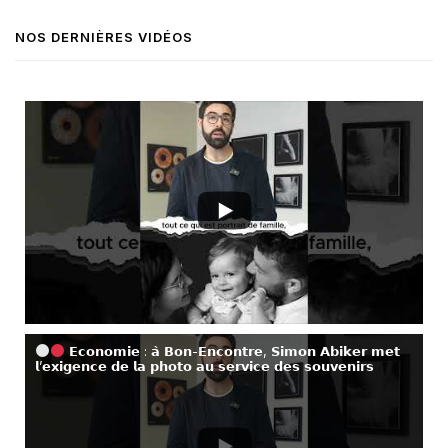
NOS DERNIÈRES VIDÉOS
𝗘𝗰𝗼𝗻𝗼𝗺𝗶𝗲 : 𝗮̀ 𝗕𝗼𝗻-𝗘𝗻𝗰𝗼𝗻𝘁𝗿𝗲, 𝗦𝗶𝗺𝗼𝗻 𝗔𝗯𝗶𝗸𝗲𝗿 𝗺𝗲𝘁
𝗹’𝗲𝘅𝗶𝗴𝗲𝗻𝗰𝗲 𝗱𝗲 𝗹𝗮 𝗽𝗵𝗼𝘁𝗼 𝗮𝘂 𝘀𝗲𝗿𝘃𝗶𝗰𝗲 𝗱𝗲𝘀 𝘀𝗼𝘂𝘃𝗲𝗻𝗶𝗿𝘀