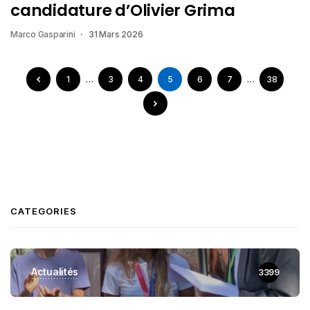
candidature d’Olivier Grima
Marco Gasparini
31 Mars 2026
1
…
3
4
5
6
7
…
38
CATEGORIES
Actualités
3399