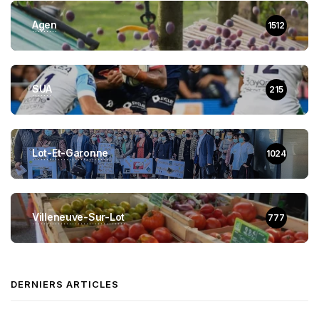
Agen
1512
SUA
215
Lot-Et-Garonne
1024
Villeneuve-Sur-Lot
777
DERNIERS ARTICLES