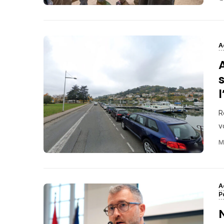
A
s
R
v
M
A
P