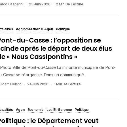
arco Gasparini
25 Juin 2026
2 Min De Lecture
ctualités
Agglomération D'Agen
Politique
Pont-du-Casse : l’opposition se
scinde après le départ de deux élus
de « Nous Cassipontins »
Photo Ville de Pont-du-Casse La minorité municipale de Pont-
u-Casse se réorganise. Dans un communiqué...
uidam Hebdo
24 Juin 2026
1 Min De Lecture
ctualités
Agen
Economie
Lot-Et-Garonne
Politique
Politique : le Département veut