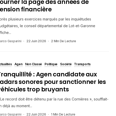
tourner la page des années de
tension financière
près plusieurs exercices marqués par les inquiétudes
udgétaires, le conseil départemental de Lot-et-Garonne
fiche...
arco Gasparini
22 Juin 2026
2 Min De Lecture
ctualités
Agen
Non Classé
Politique
Société
Transports
Tranquillité : Agen candidate aux
radars sonores pour sanctionner les
véhicules trop bruyants
 Le record doit être détenu par la rue des Cornières », soufflait-
n déjà au moment...
arco Gasparini
22 Juin 2026
1 Min De Lecture