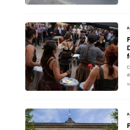
A
C
d
Y
A
P