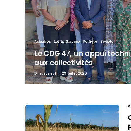
Actualités
Lot-Et-Garonne
Politique
Société
Le CDG 47, un appui techni
aux collectivités
Dimitri Laleuf
29 Juillet 2026
A