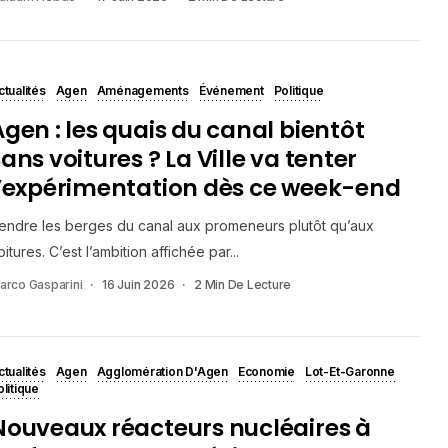
ctualités
Agen
Aménagements
Événement
Politique
Agen : les quais du canal bientôt
ans voitures ? La Ville va tenter
l’expérimentation dès ce week-end
endre les berges du canal aux promeneurs plutôt qu’aux
oitures. C’est l’ambition affichée par...
arco Gasparini
16 Juin 2026
2 Min De Lecture
ctualités
Agen
Agglomération D'Agen
Economie
Lot-Et-Garonne
olitique
Nouveaux réacteurs nucléaires à