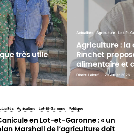
Actualités
Agriculture
Lot-Et-G
Agriculture : l
que très utile
Rinchet propos
alimentaire et 
Dimitri Laleuf
28 Juillet 2026
ctualités
Agriculture
Lot-Et-Garonne
Politique
Canicule en Lot-et-Garonne : « un
plan Marshall de l’agriculture doit