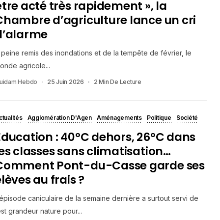
être acté très rapidement », la
Chambre d’agriculture lance un cri
d’alarme
 peine remis des inondations et de la tempête de février, le
onde agricole...
uidam Hebdo
25 Juin 2026
2 Min De Lecture
ctualités
Agglomération D'Agen
Aménagements
Politique
Société
Éducation : 40°C dehors, 26°C dans
les classes sans climatisation…
Comment Pont-du-Casse garde ses
lèves au frais ?
’épisode caniculaire de la semaine dernière a surtout servi de
est grandeur nature pour...