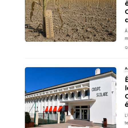
À
m
Q
A
é
L
t