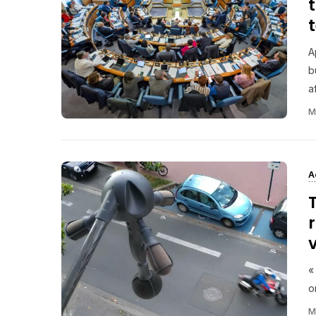
A
b
af
M
A
«
o
M