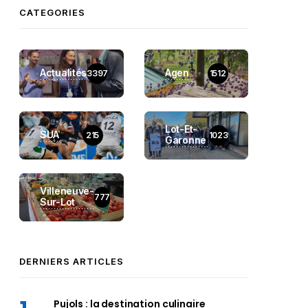
CATEGORIES
Actualités
Agen
3397
1512
Lot-Et-
SUA
215
1023
Garonne
Villeneuve-
777
Sur-Lot
DERNIERS ARTICLES
Pujols : la destination culinaire