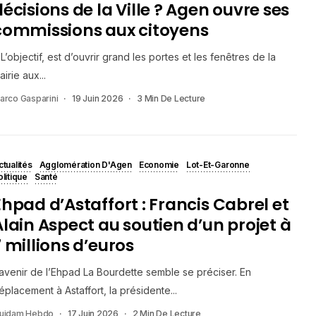
décisions de la Ville ? Agen ouvre ses
commissions aux citoyens
 L’objectif, est d’ouvrir grand les portes et les fenêtres de la
airie aux...
arco Gasparini
19 Juin 2026
3 Min De Lecture
ctualités
Agglomération D'Agen
Economie
Lot-Et-Garonne
olitique
Santé
Ehpad d’Astaffort : Francis Cabrel et
Alain Aspect au soutien d’un projet à
7 millions d’euros
’avenir de l’Ehpad La Bourdette semble se préciser. En
éplacement à Astaffort, la présidente...
uidam Hebdo
17 Juin 2026
2 Min De Lecture