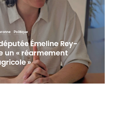
aronne
Politique
a députée Émeline Rey-
e un « réarmement
agricole »