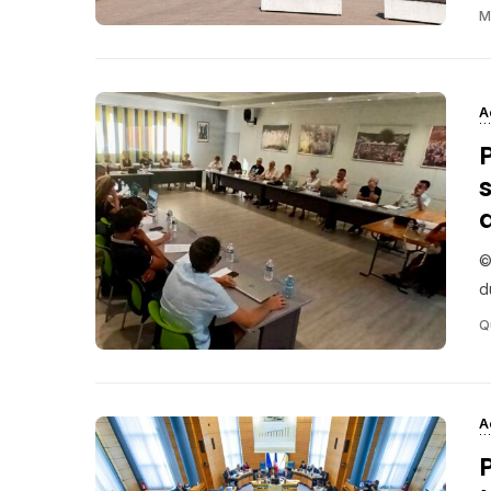
M
A
©
d
Q
A