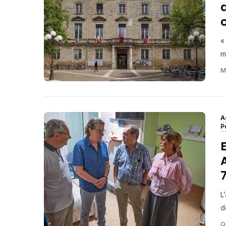
«
m
M
A
P
L
d
Q