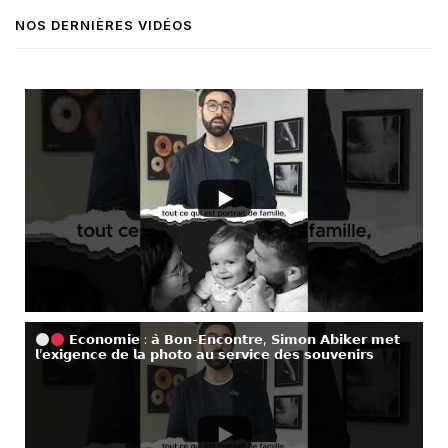
NOS DERNIÈRES VIDÉOS
𝗘𝗰𝗼𝗻𝗼𝗺𝗶𝗲 : 𝗮̀ 𝗕𝗼𝗻-𝗘𝗻𝗰𝗼𝗻𝘁𝗿𝗲, 𝗦𝗶𝗺𝗼𝗻 𝗔𝗯𝗶𝗸𝗲𝗿 𝗺𝗲𝘁
𝗹’𝗲𝘅𝗶𝗴𝗲𝗻𝗰𝗲 𝗱𝗲 𝗹𝗮 𝗽𝗵𝗼𝘁𝗼 𝗮𝘂 𝘀𝗲𝗿𝘃𝗶𝗰𝗲 𝗱𝗲𝘀 𝘀𝗼𝘂𝘃𝗲𝗻𝗶𝗿𝘀