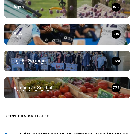
Agen
1512
SUA
215
Lot-Et-Garonne
1024
Villeneuve-Sur-Lot
777
DERNIERS ARTICLES