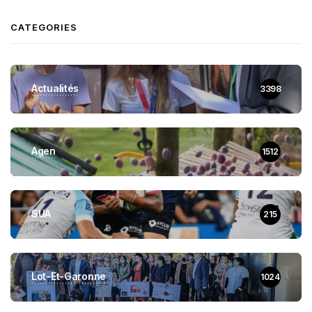
CATEGORIES
Actualités
3398
Agen
1512
SUA
215
Lot-Et-Garonne
1024