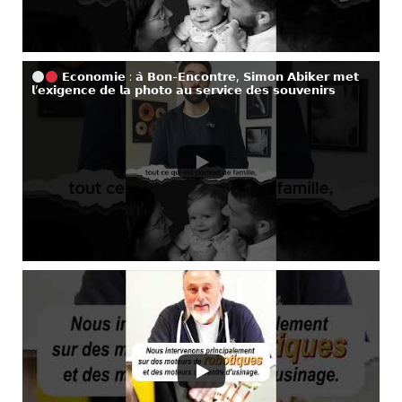
𝗘𝗰𝗼𝗻𝗼𝗺𝗶𝗲 : 𝗮̀ 𝗕𝗼𝗻-𝗘𝗻𝗰𝗼𝗻𝘁𝗿𝗲, 𝗦𝗶𝗺𝗼𝗻 𝗔𝗯𝗶𝗸𝗲𝗿 𝗺𝗲𝘁
𝗹’𝗲𝘅𝗶𝗴𝗲𝗻𝗰𝗲 𝗱𝗲 𝗹𝗮 𝗽𝗵𝗼𝘁𝗼 𝗮𝘂 𝘀𝗲𝗿𝘃𝗶𝗰𝗲 𝗱𝗲𝘀 𝘀𝗼𝘂𝘃𝗲𝗻𝗶𝗿𝘀