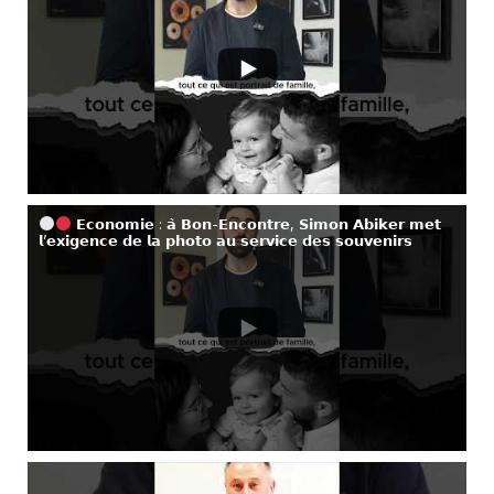
𝗘𝗰𝗼𝗻𝗼𝗺𝗶𝗲 : 𝗮̀ 𝗕𝗼𝗻-𝗘𝗻𝗰𝗼𝗻𝘁𝗿𝗲, 𝗦𝗶𝗺𝗼𝗻 𝗔𝗯𝗶𝗸𝗲𝗿 𝗺𝗲𝘁
𝗹’𝗲𝘅𝗶𝗴𝗲𝗻𝗰𝗲 𝗱𝗲 𝗹𝗮 𝗽𝗵𝗼𝘁𝗼 𝗮𝘂 𝘀𝗲𝗿𝘃𝗶𝗰𝗲 𝗱𝗲𝘀 𝘀𝗼𝘂𝘃𝗲𝗻𝗶𝗿𝘀