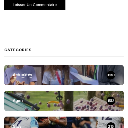
CATEGORIES
Actualités
3397
Agen
1512
SUA
215