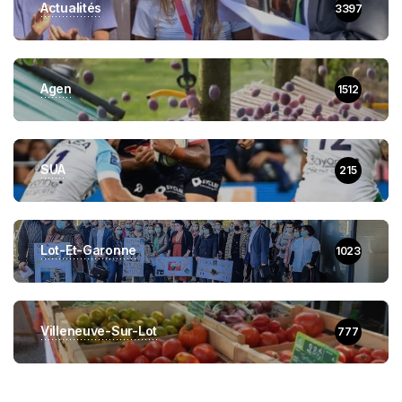
Actualités
3397
Agen
1512
SUA
215
Lot-Et-Garonne
1023
Villeneuve-Sur-Lot
777