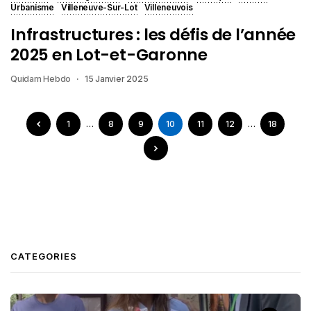
Urbanisme
Villeneuve-Sur-Lot
Villeneuvois
Infrastructures : les défis de l’année
2025 en Lot-et-Garonne
Quidam Hebdo
15 Janvier 2025
1
…
8
9
10
11
12
…
18
CATEGORIES