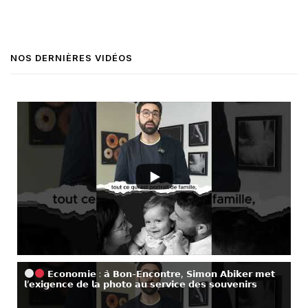
NOS DERNIÈRES VIDÉOS
𝗘𝗰𝗼𝗻𝗼𝗺𝗶𝗲 : 𝗮̀ 𝗕𝗼𝗻-𝗘𝗻𝗰𝗼𝗻𝘁𝗿𝗲, 𝗦𝗶𝗺𝗼𝗻 𝗔𝗯𝗶𝗸𝗲𝗿 𝗺𝗲𝘁
𝗹’𝗲𝘅𝗶𝗴𝗲𝗻𝗰𝗲 𝗱𝗲 𝗹𝗮 𝗽𝗵𝗼𝘁𝗼 𝗮𝘂 𝘀𝗲𝗿𝘃𝗶𝗰𝗲 𝗱𝗲𝘀 𝘀𝗼𝘂𝘃𝗲𝗻𝗶𝗿𝘀