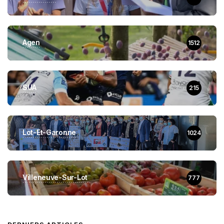
Agen
1512
SUA
215
Lot-Et-Garonne
1024
Villeneuve-Sur-Lot
777