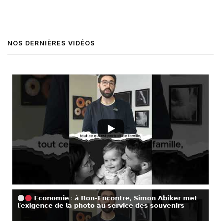
NOS DERNIÈRES VIDÉOS
𝗘𝗰𝗼𝗻𝗼𝗺𝗶𝗲 : 𝗮̀ 𝗕𝗼𝗻-𝗘𝗻𝗰𝗼𝗻𝘁𝗿𝗲, 𝗦𝗶𝗺𝗼𝗻 𝗔𝗯𝗶𝗸𝗲𝗿 𝗺𝗲𝘁
𝗹’𝗲𝘅𝗶𝗴𝗲𝗻𝗰𝗲 𝗱𝗲 𝗹𝗮 𝗽𝗵𝗼𝘁𝗼 𝗮𝘂 𝘀𝗲𝗿𝘃𝗶𝗰𝗲 𝗱𝗲𝘀 𝘀𝗼𝘂𝘃𝗲𝗻𝗶𝗿𝘀