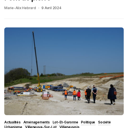
Marie-Alix Hebrard
9 Avril 2024
Actualités
Aménagements
Lot-Et-Garonne
Politique
Société
Urbanisme
Villeneuve-Sur-Lot
Villeneuvois