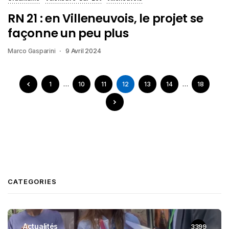
RN 21 : en Villeneuvois, le projet se
façonne un peu plus
Marco Gasparini
9 Avril 2024
1
…
10
11
12
13
14
…
18
CATEGORIES
Actualités
3399