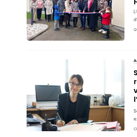
L
d
Q
A
S
S
e
C