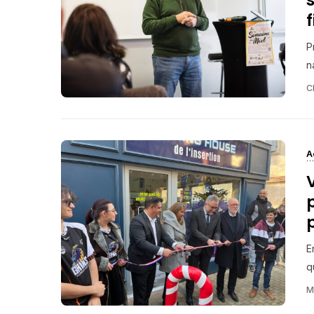
f
P
n
C
A
E
q
M