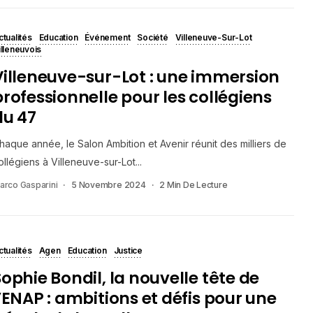
ctualités
Education
Événement
Société
Villeneuve-Sur-Lot
illeneuvois
Villeneuve-sur-Lot : une immersion
professionnelle pour les collégiens
du 47
haque année, le Salon Ambition et Avenir réunit des milliers de
ollégiens à Villeneuve-sur-Lot...
arco Gasparini
5 Novembre 2024
2 Min De Lecture
ctualités
Agen
Education
Justice
Sophie Bondil, la nouvelle tête de
l’ENAP : ambitions et défis pour une