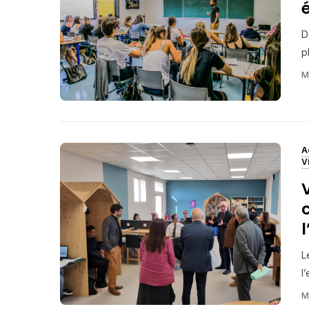
D
p
M
A
V
L
l
M