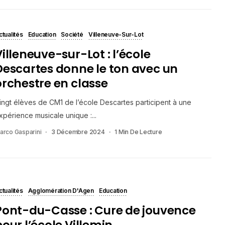
ctualités
Education
Société
Villeneuve-Sur-Lot
Villeneuve-sur-Lot : l’école
Descartes donne le ton avec un
orchestre en classe
ingt élèves de CM1 de l’école Descartes participent à une
xpérience musicale unique :...
arco Gasparini
3 Décembre 2024
1 Min De Lecture
ctualités
Agglomération D'Agen
Education
Pont-du-Casse : Cure de jouvence
pour l’école Villemin