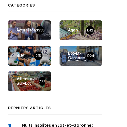
CATEGORIES
Actualités
Agen
3399
1512
Lot-Et-
SUA
215
1024
Garonne
Villeneuve-
777
Sur-Lot
DERNIERS ARTICLES
Nuits insolites en Lot-et-Garonne :