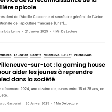
ilière apicole
résident de l’Abeille Gasconne et secrétaire général de l’Union
ationale de l’apiculture française (Unaf),...
harlotte Lenne
21 Janvier 2025
4 Min De Lecture
ctualités
Education
Société
Villeneuve-Sur-Lot
Villeneuvois
Villeneuve-sur-Lot : la gaming house
pour aider les jeunes à reprendre
pied dans la société
n décembre 2024, une dizaine de jeunes entre 16 et 25 ans, en
uête...
arco Gasparini
20 Janvier 2025
1 Min De Lecture