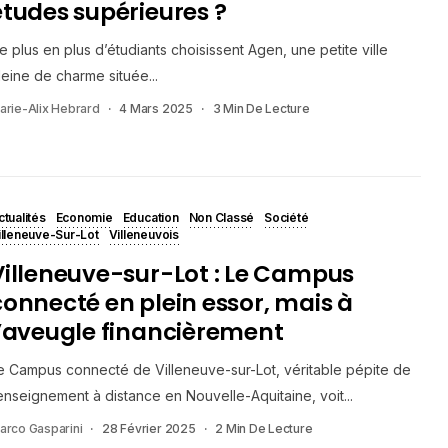
études supérieures ?
e plus en plus d’étudiants choisissent Agen, une petite ville
leine de charme située...
arie-Alix Hebrard
4 Mars 2025
3 Min De Lecture
ctualités
Economie
Education
Non Classé
Société
illeneuve-Sur-Lot
Villeneuvois
Villeneuve-sur-Lot : Le Campus
connecté en plein essor, mais à
l’aveugle financièrement
e Campus connecté de Villeneuve-sur-Lot, véritable pépite de
’enseignement à distance en Nouvelle-Aquitaine, voit...
arco Gasparini
28 Février 2025
2 Min De Lecture