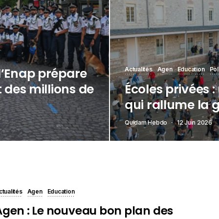
l’Enap prépare
Actualités
Agen
Education
Pol
 des millions de
Écoles privées 
qui rallume la 
Quidam Hebdo
12 Juin 2026
ctualités
Agen
Education
Agen : Le nouveau bon plan des