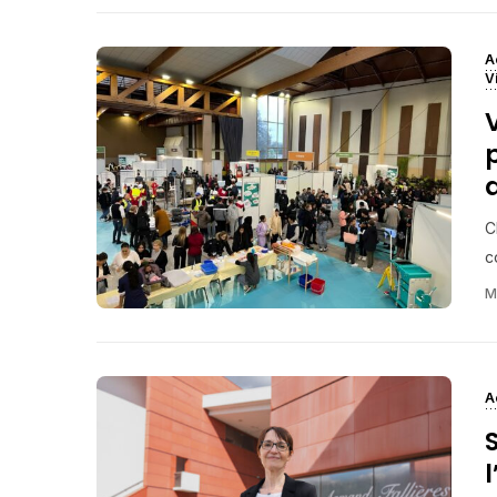
A
V
C
c
M
A