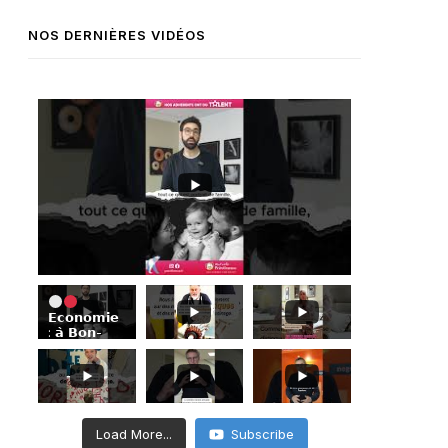
NOS DERNIÈRES VIDÉOS
𝗘𝗰𝗼𝗻𝗼𝗺𝗶𝗲
: 𝗮̀ 𝗕𝗼𝗻-
𝗘𝗻𝗰𝗼𝗻𝘁𝗿𝗲,
𝗦𝗶𝗺𝗼𝗻
𝗔𝗯𝗶𝗸𝗲𝗿
𝗺𝗲𝘁
𝗹’𝗲𝘅𝗶𝗴𝗲𝗻𝗰𝗲
𝗱𝗲 𝗹𝗮
Load More...
Subscribe
𝗽𝗵𝗼𝘁𝗼 𝗮𝘂