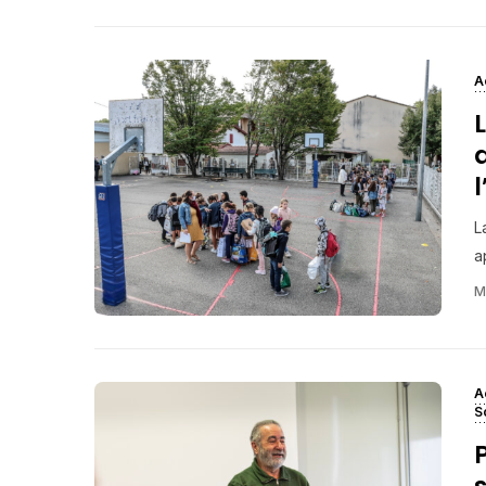
A
L
a
M
A
S