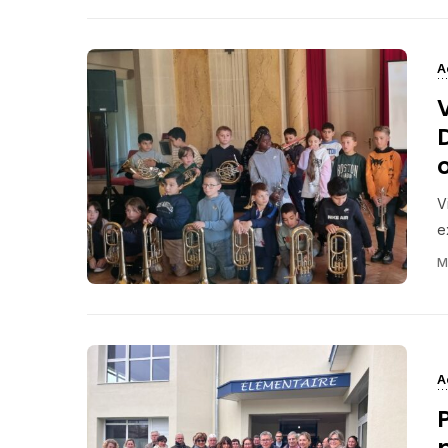
A
V
e
M
A