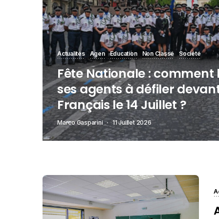
Actualités
Agen
Education
Non Classé
Société
Fête Nationale : comment 
ses agents à défiler devant
Français le 14 Juillet ?
Marco Gasparini
11 Juillet 2026
A