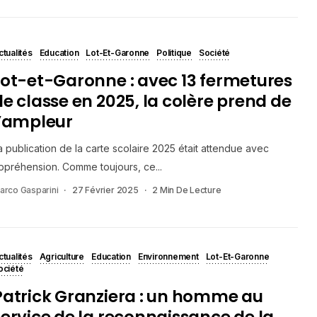
ctualités
Education
Lot-Et-Garonne
Politique
Société
Lot-et-Garonne : avec 13 fermetures
de classe en 2025, la colère prend de
l’ampleur
a publication de la carte scolaire 2025 était attendue avec
ppréhension. Comme toujours, ce...
arco Gasparini
27 Février 2025
2 Min De Lecture
ctualités
Agriculture
Education
Environnement
Lot-Et-Garonne
ociété
Patrick Granziera : un homme au
service de la reconnaissance de la