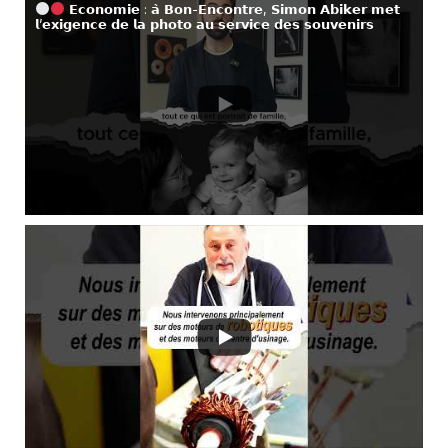
𝗘𝗰𝗼𝗻𝗼𝗺𝗶𝗲 : 𝗮̀ 𝗕𝗼𝗻-𝗘𝗻𝗰𝗼𝗻𝘁𝗿𝗲, 𝗦𝗶𝗺𝗼𝗻 𝗔𝗯𝗶𝗸𝗲𝗿 𝗺𝗲𝘁
𝗹’𝗲𝘅𝗶𝗴𝗲𝗻𝗰𝗲 𝗱𝗲 𝗹𝗮 𝗽𝗵𝗼𝘁𝗼 𝗮𝘂 𝘀𝗲𝗿𝘃𝗶𝗰𝗲 𝗱𝗲𝘀 𝘀𝗼𝘂𝘃𝗲𝗻𝗶𝗿𝘀