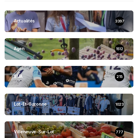
Actualités
3397
Agen
1512
SUA
215
Lot-Et-Garonne
1023
Villeneuve-Sur-Lot
777