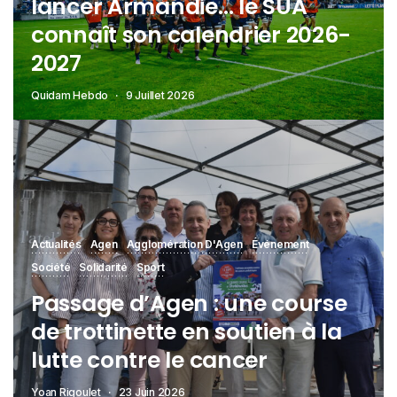
lancer Armandie… le SUA
connaît son calendrier 2026-
2027
Quidam Hebdo
9 Juillet 2026
Actualités
Agen
Agglomération D'Agen
Événement
Société
Solidarité
Sport
Passage d’Agen : une course
de trottinette en soutien à la
lutte contre le cancer
Yoan Rigoulet
23 Juin 2026