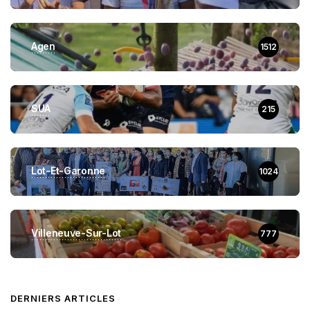
Agen
1512
SUA
215
Lot-Et-Garonne
1024
Villeneuve-Sur-Lot
777
DERNIERS ARTICLES