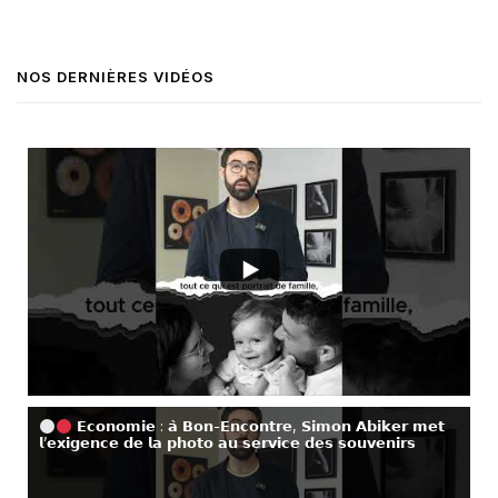
NOS DERNIÈRES VIDÉOS
𝗘𝗰𝗼𝗻𝗼𝗺𝗶𝗲 : 𝗮̀ 𝗕𝗼𝗻-𝗘𝗻𝗰𝗼𝗻𝘁𝗿𝗲, 𝗦𝗶𝗺𝗼𝗻 𝗔𝗯𝗶𝗸𝗲𝗿 𝗺𝗲𝘁
𝗹’𝗲𝘅𝗶𝗴𝗲𝗻𝗰𝗲 𝗱𝗲 𝗹𝗮 𝗽𝗵𝗼𝘁𝗼 𝗮𝘂 𝘀𝗲𝗿𝘃𝗶𝗰𝗲 𝗱𝗲𝘀 𝘀𝗼𝘂𝘃𝗲𝗻𝗶𝗿𝘀