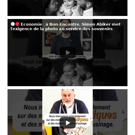
𝗘𝗰𝗼𝗻𝗼𝗺𝗶𝗲 : 𝗮̀ 𝗕𝗼𝗻-𝗘𝗻𝗰𝗼𝗻𝘁𝗿𝗲, 𝗦𝗶𝗺𝗼𝗻 𝗔𝗯𝗶𝗸𝗲𝗿 𝗺𝗲𝘁
𝗹’𝗲𝘅𝗶𝗴𝗲𝗻𝗰𝗲 𝗱𝗲 𝗹𝗮 𝗽𝗵𝗼𝘁𝗼 𝗮𝘂 𝘀𝗲𝗿𝘃𝗶𝗰𝗲 𝗱𝗲𝘀 𝘀𝗼𝘂𝘃𝗲𝗻𝗶𝗿𝘀