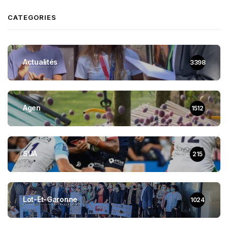
CATEGORIES
Actualités
3398
Agen
1512
SUA
215
Lot-Et-Garonne
1024