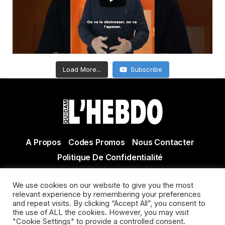
Load More...
Subscribe
A Propos
Codes Promos
Nous Contacter
Politique De Confidentialité
© Copyright 2021 Tous droits réservés Quidam Hebdo
We use cookies on our website to give you the most
Actualité Agen - Actualité en lot et Garonne - Actualité
relevant experience by remembering your preferences
and repeat visits. By clicking “Accept All”, you consent to
Villeneuve sur Lot
the use of ALL the cookies. However, you may visit
"Cookie Settings" to provide a controlled consent.