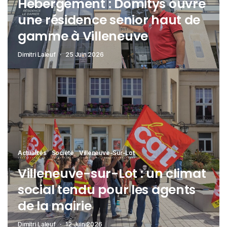
Hébergement : Domitys ouvre
une résidence senior haut de
gamme à Villeneuve
Dimitri Laleuf
25 Juin 2026
Actualités
Société
Villeneuve-Sur-Lot
Villeneuve-sur-Lot : un climat
social tendu pour les agents
de la mairie
Dimitri Laleuf
12 Juin 2026