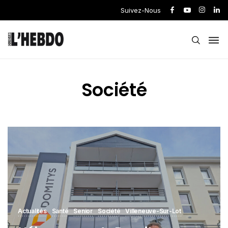
Suivez-Nous
Société
Actualités
Santé
Senior
Société
Villeneuve-Sur-Lot