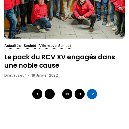
Actualités
Société
Villeneuve-Sur-Lot
Le pack du RCV XV engagés dans
une noble cause
Dimitri Laleuf
19 Janvier 2022
1
…
10
11
12