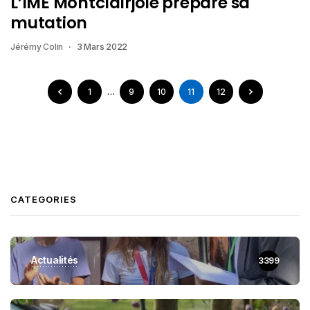
L’IME Montclairjoie prépare sa
mutation
Jérémy Colin
3 Mars 2022
1
…
9
10
11
12
CATEGORIES
Actualités
3399