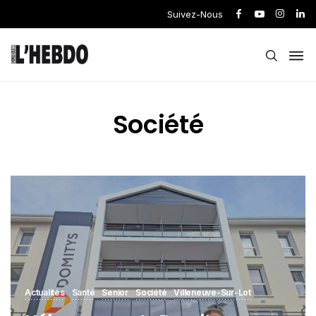
Suivez-Nous
Société
Actualités
Santé
Senior
Société
Villeneuve-Sur-Lot