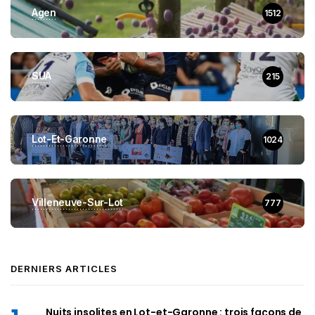
Agen
1512
SUA
215
Lot-Et-Garonne
1024
Villeneuve-Sur-Lot
777
DERNIERS ARTICLES
Nuits insolites en Lot-et-Garonne : trois façons de