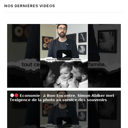
NOS DERNIÈRES VIDÉOS
𝗘𝗰𝗼𝗻𝗼𝗺𝗶𝗲 : 𝗮̀ 𝗕𝗼𝗻-𝗘𝗻𝗰𝗼𝗻𝘁𝗿𝗲, 𝗦𝗶𝗺𝗼𝗻 𝗔𝗯𝗶𝗸𝗲𝗿 𝗺𝗲𝘁
𝗹’𝗲𝘅𝗶𝗴𝗲𝗻𝗰𝗲 𝗱𝗲 𝗹𝗮 𝗽𝗵𝗼𝘁𝗼 𝗮𝘂 𝘀𝗲𝗿𝘃𝗶𝗰𝗲 𝗱𝗲𝘀 𝘀𝗼𝘂𝘃𝗲𝗻𝗶𝗿𝘀