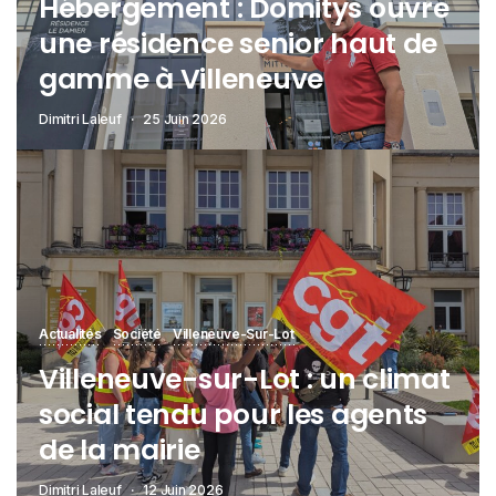
Hébergement : Domitys ouvre
une résidence senior haut de
gamme à Villeneuve
Dimitri Laleuf
25 Juin 2026
Actualités
Société
Villeneuve-Sur-Lot
Villeneuve-sur-Lot : un climat
social tendu pour les agents
de la mairie
Dimitri Laleuf
12 Juin 2026