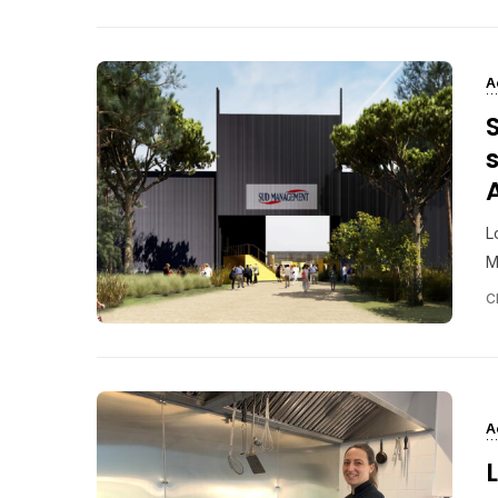
A
L
M
C
A