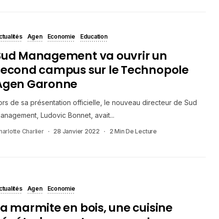
ctualités
Agen
Economie
Education
Sud Management va ouvrir un
second campus sur le Technopole
Agen Garonne
ors de sa présentation officielle, le nouveau directeur de Sud
anagement, Ludovic Bonnet, avait...
harlotte Charlier
28 Janvier 2022
2 Min De Lecture
ctualités
Agen
Economie
La marmite en bois, une cuisine