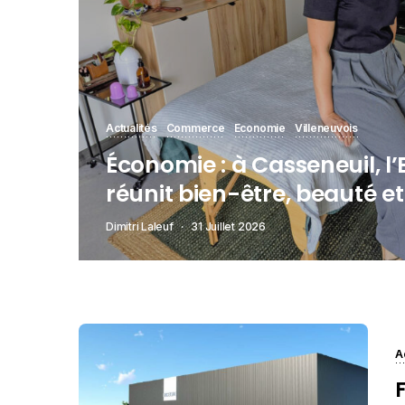
Actualités
Commerce
Economie
Villeneuvois
Économie : à Casseneuil, l
réunit bien-être, beauté e
Dimitri Laleuf
31 Juillet 2026
A