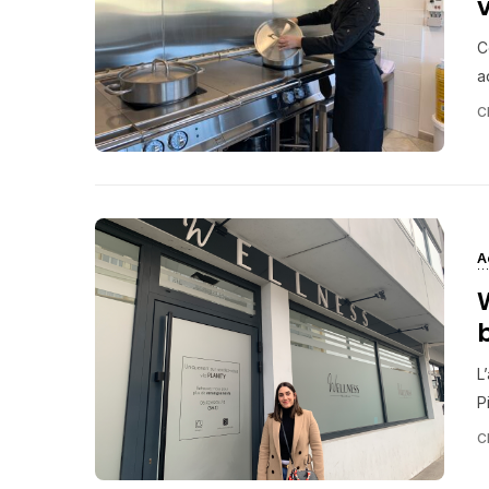
C
a
C
A
L
P
C