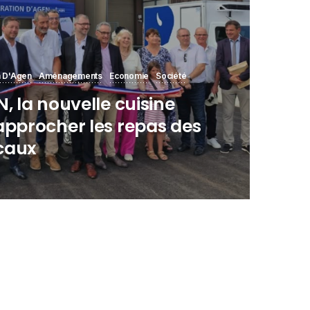
 D'Agen
Aménagements
Economie
Société
, la nouvelle cuisine
approcher les repas des
caux