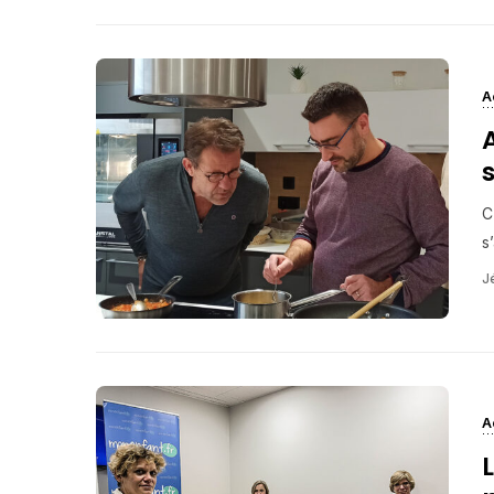
A
C
s
J
A