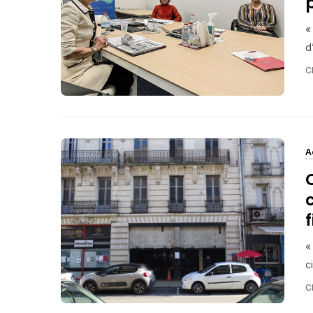
«
d
C
A
«
c
C