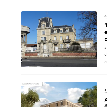
A
«
d
C
A
é