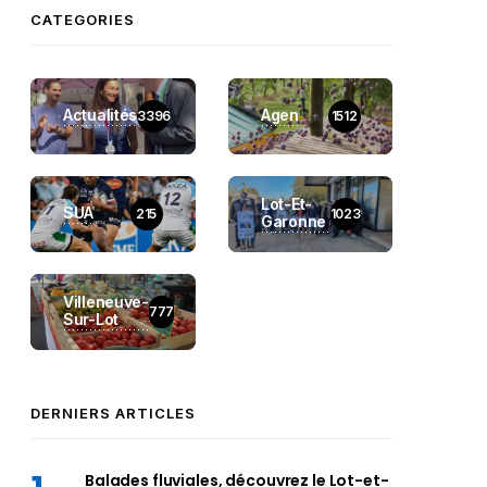
CATEGORIES
Actualités
Agen
3396
1512
Lot-Et-
SUA
215
1023
Garonne
Villeneuve-
777
Sur-Lot
DERNIERS ARTICLES
Balades fluviales, découvrez le Lot-et-