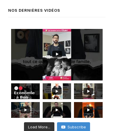
NOS DERNIÈRES VIDÉOS
𝗘𝗰𝗼𝗻𝗼𝗺𝗶𝗲
: 𝗮̀ 𝗕𝗼𝗻-
𝗘𝗻𝗰𝗼𝗻𝘁𝗿𝗲,
𝗦𝗶𝗺𝗼𝗻
𝗔𝗯𝗶𝗸𝗲𝗿
𝗺𝗲𝘁
𝗹’𝗲𝘅𝗶𝗴𝗲𝗻𝗰𝗲
𝗱𝗲 𝗹𝗮
Load More...
Subscribe
𝗽𝗵𝗼𝘁𝗼 𝗮𝘂