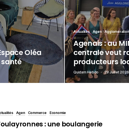
Actualités
Agen
Agglomération
Agenais : au MIN
’Espace Oléa
centrale veut r
t santé
producteurs lo
Quidam Hebdo
29 Juillet 2026
ctualités
Agen
Commerce
Economie
Foulayronnes : une boulangerie