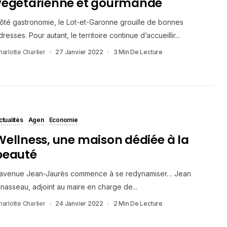
végétarienne et gourmande
ôté gastronomie, le Lot-et-Garonne grouille de bonnes
dresses. Pour autant, le territoire continue d’accueillir...
harlotte Charlier
27 Janvier 2022
3 Min De Lecture
ctualités
Agen
Economie
Wellness, une maison dédiée à la
beauté
’avenue Jean-Jaurès commence à se redynamiser… Jean
inasseau, adjoint au maire en charge de...
harlotte Charlier
24 Janvier 2022
2 Min De Lecture