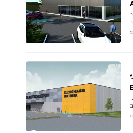
D
l’
C
A
L
E
C