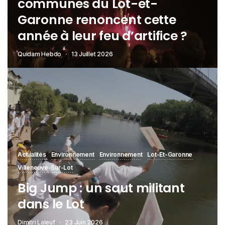
communes du Lot-et-
Garonne renoncent cette
année à leur feu d’artifice ?
Quidam Hebdo
13 Juillet 2026
Actualités
Environnement
Environnement
Lot-Et-Garonne
Villeneuve-Sur-Lot
Big Jump : un saut militant
dans le Lot
Dimitri Laleuf
23 Juin 2026