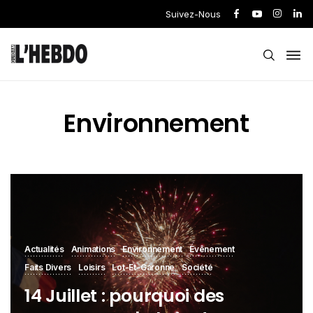
Suivez-Nous
Environnement
Actualités
Animations
Environnement
Événement
Faits Divers
Loisirs
Lot-Et-Garonne
Société
14 Juillet : pourquoi des