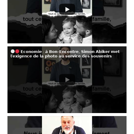
𝗘𝗰𝗼𝗻𝗼𝗺𝗶𝗲 : 𝗮̀ 𝗕𝗼𝗻-𝗘𝗻𝗰𝗼𝗻𝘁𝗿𝗲, 𝗦𝗶𝗺𝗼𝗻 𝗔𝗯𝗶𝗸𝗲𝗿 𝗺𝗲𝘁
𝗹’𝗲𝘅𝗶𝗴𝗲𝗻𝗰𝗲 𝗱𝗲 𝗹𝗮 𝗽𝗵𝗼𝘁𝗼 𝗮𝘂 𝘀𝗲𝗿𝘃𝗶𝗰𝗲 𝗱𝗲𝘀 𝘀𝗼𝘂𝘃𝗲𝗻𝗶𝗿𝘀