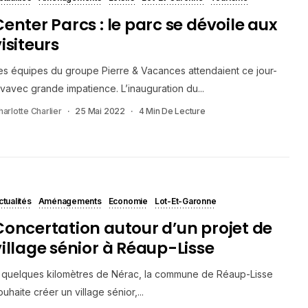
Center Parcs : le parc se dévoile aux
isiteurs
es équipes du groupe Pierre & Vacances attendaient ce jour-
àvavec grande impatience. L’inauguration du...
harlotte Charlier
25 Mai 2022
4 Min De Lecture
ctualités
Aménagements
Economie
Lot-Et-Garonne
Concertation autour d’un projet de
village sénior à Réaup-Lisse
 quelques kilomètres de Nérac, la commune de Réaup-Lisse
ouhaite créer un village sénior,...