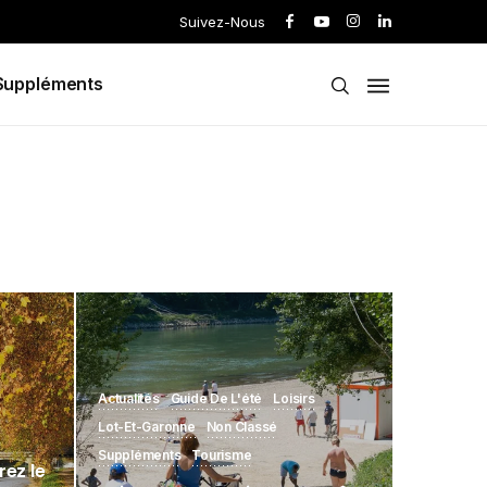
Suivez-Nous
Suppléments
Actualités
Guide De L'été
Loisirs
Lot-Et-Garonne
Non Classé
Suppléments
Tourisme
rez le