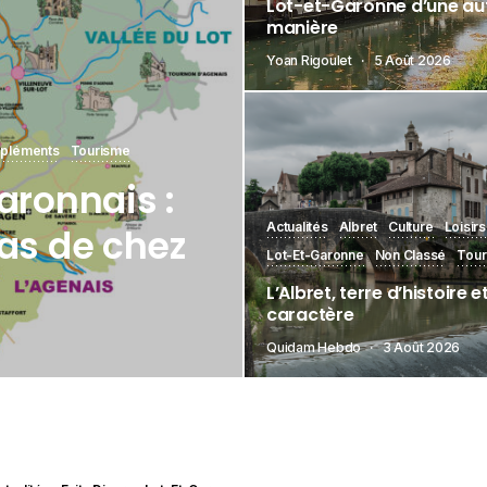
Lot-et-Garonne d’une au
manière
Yoan Rigoulet
5 Août 2026
pléments
Tourisme
aronnais :
Actualités
Albret
Culture
Loisirs
as de chez
Lot-Et-Garonne
Non Classé
Tour
L’Albret, terre d’histoire e
caractère
Quidam Hebdo
3 Août 2026