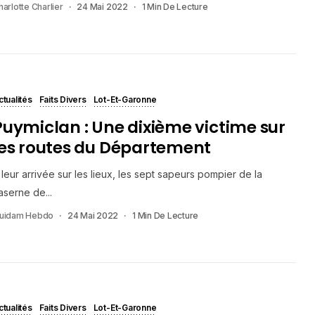
harlotte Charlier
24 Mai 2022
1 Min De Lecture
ctualités
Faits Divers
Lot-Et-Garonne
Puymiclan : Une dixième victime sur
les routes du Département
 leur arrivée sur les lieux, les sept sapeurs pompier de la
aserne de...
uidam Hebdo
24 Mai 2022
1 Min De Lecture
ctualités
Faits Divers
Lot-Et-Garonne