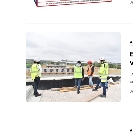
J
A
L
c
J
A