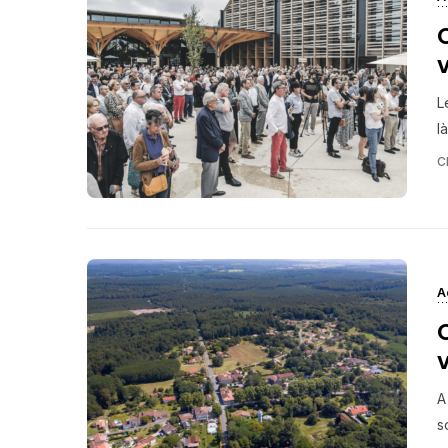
v
L
l
C
A
A
s