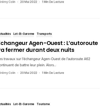
érémy Colin
20 Mai 2022
1 Min De Lecture
ctualités
Lot-Et-Garonne
Transports
Echangeur Agen-Ouest : L’autoroute
va fermer durant deux nuits
es travaux sur l’échangeur Agen-Ouest de l’autoroute A62
ontinuent de battre leur plein. Alors...
érémy Colin
20 Mai 2022
1 Min De Lecture
ctualités
Lot-Et-Garonne
Tourisme