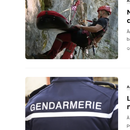
A
Â
b
Q
A
À
p