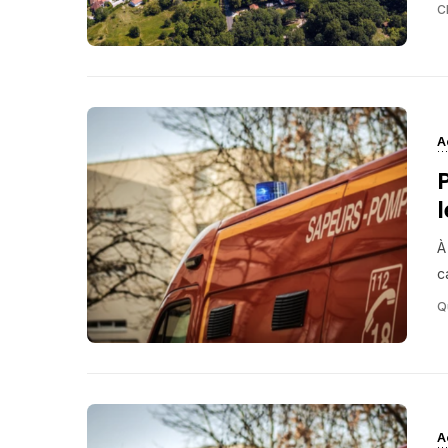
C
A
À
c
Q
A