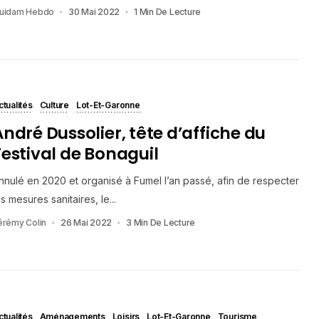
uidam Hebdo
30 Mai 2022
1 Min De Lecture
ctualités
Culture
Lot-Et-Garonne
André Dussolier, tête d’affiche du
Festival de Bonaguil
nnulé en 2020 et organisé à Fumel l’an passé, afin de respecter
es mesures sanitaires, le...
érémy Colin
26 Mai 2022
3 Min De Lecture
ctualités
Aménagements
Loisirs
Lot-Et-Garonne
Tourisme