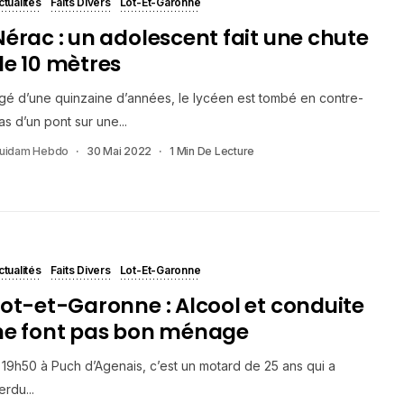
ctualités
Faits Divers
Lot-Et-Garonne
Nérac : un adolescent fait une chute
de 10 mètres
gé d’une quinzaine d’années, le lycéen est tombé en contre-
as d’un pont sur une...
uidam Hebdo
30 Mai 2022
1 Min De Lecture
ctualités
Faits Divers
Lot-Et-Garonne
Lot-et-Garonne : Alcool et conduite
ne font pas bon ménage
 19h50 à Puch d’Agenais, c’est un motard de 25 ans qui a
erdu...