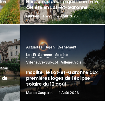
tre
Huit spots pour piquer une tête
cet été en Lot-et-Garonne
Quidam Hebdo
4 Août 2026
Actualités
Agen
Événement
Lot-Et-Garonne
Société
Villeneuve-Sur-Lot
Villeneuvois
isme
Insolite : le Lot-et-Garonne aux
t de
premières loges de l’éclipse
solaire du 12 août
Marco Gasparini
1 Août 2026