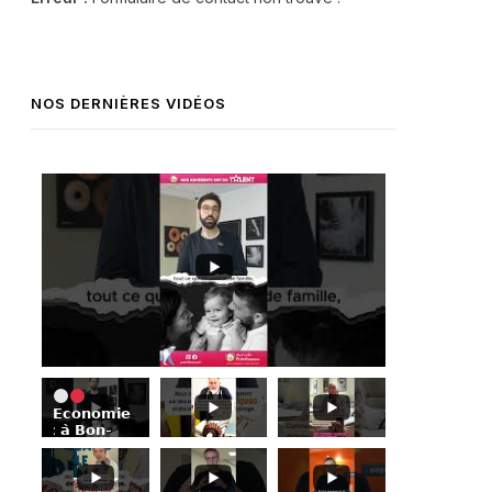
NOS DERNIÈRES VIDÉOS
𝗘𝗰𝗼𝗻𝗼𝗺𝗶𝗲
: 𝗮̀ 𝗕𝗼𝗻-
𝗘𝗻𝗰𝗼𝗻𝘁𝗿𝗲,
𝗦𝗶𝗺𝗼𝗻
𝗔𝗯𝗶𝗸𝗲𝗿