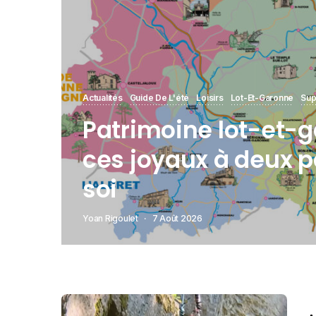
Actualités
Guide De L'été
Loisirs
Lot-Et-Garonne
Sup
Patrimoine lot-et-g
ces joyaux à deux p
soi
Yoan Rigoulet
7 Août 2026