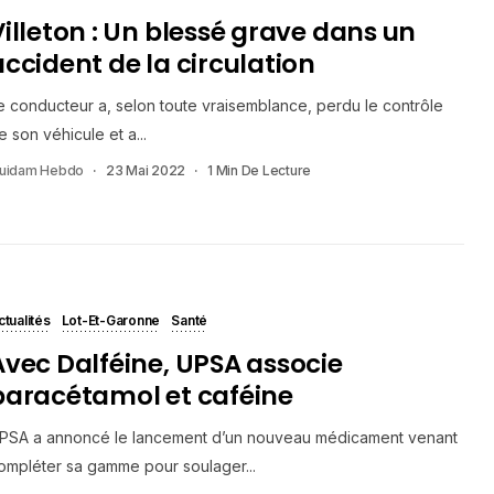
Villeton : Un blessé grave dans un
accident de la circulation
e conducteur a, selon toute vraisemblance, perdu le contrôle
e son véhicule et a...
uidam Hebdo
23 Mai 2022
1 Min De Lecture
ctualités
Lot-Et-Garonne
Santé
Avec Dalféine, UPSA associe
paracétamol et caféine
PSA a annoncé le lancement d’un nouveau médicament venant
ompléter sa gamme pour soulager...