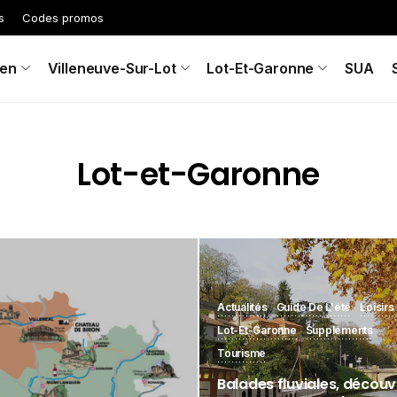
s
Codes promos
en
Villeneuve-Sur-Lot
Lot-Et-Garonne
SUA
Lot-et-Garonne
Actualités
Guide De L'été
Loisirs
Lot-Et-Garonne
Suppléments
Tourisme
Balades fluviales, découv