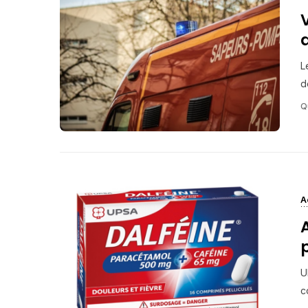
L
d
Q
A
U
c