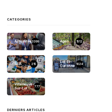
CATEGORIES
Actualités
Agen
3399
1512
Lot-Et-
SUA
215
1024
Garonne
Villeneuve-
777
Sur-Lot
DERNIERS ARTICLES